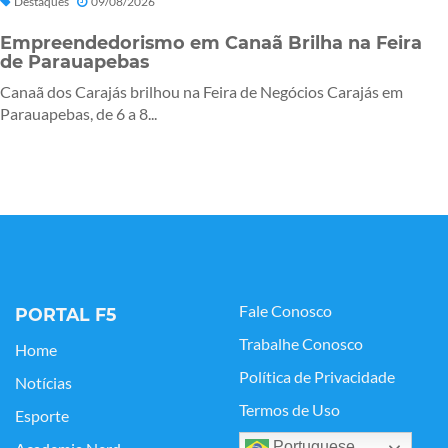
Destaques
09/08/2026
Empreendedorismo em Canaã Brilha na Feira
de Parauapebas
Canaã dos Carajás brilhou na Feira de Negócios Carajás em
Parauapebas, de 6 a 8...
Fale Conosco
PORTAL F5
Trabalhe Conosco
Home
Política de Privacidade
Notícias
Termos de Uso
Esporte
Portuguese