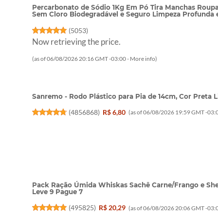
Percarbonato de Sódio 1Kg Em Pó Tira Manchas Roupa
Sem Cloro Biodegradável e Seguro Limpeza Profunda
(
5053
)
Now retrieving the price.
(as of 06/08/2026 20:16 GMT -03:00 -
More info
)
Sanremo - Rodo Plástico para Pia de 14cm, Cor Preta 
(
4856868
)
R$ 6,80
(as of 06/08/2026 19:59 GMT -03:0
Pack Ração Úmida Whiskas Sachê Carne/Frango e She
Leve 9 Pague 7
(
495825
)
R$ 20,29
(as of 06/08/2026 20:06 GMT -03:0