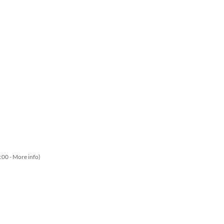
:00 -
More info
)