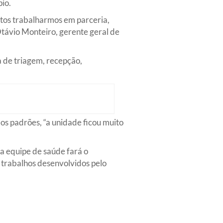
io.
tos trabalharmos em parceria,
távio Monteiro, gerente geral de
a de triagem, recepção,
dos padrões, “a unidade ficou muito
a equipe de saúde fará o
 trabalhos desenvolvidos pelo