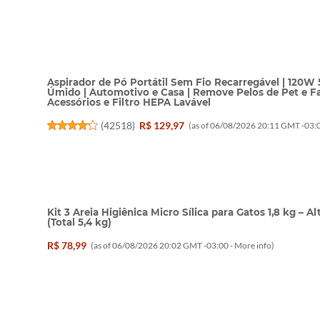
Aspirador de Pó Portátil Sem Fio Recarregável | 120W
Úmido | Automotivo e Casa | Remove Pelos de Pet e Fa
Acessórios e Filtro HEPA Lavável
(
42518
)
R$ 129,97
(as of 06/08/2026 20:11 GMT -03:0
Kit 3 Areia Higiênica Micro Sílica para Gatos 1,8 kg – 
(Total 5,4 kg)
R$ 78,99
(as of 06/08/2026 20:02 GMT -03:00 -
More info
)