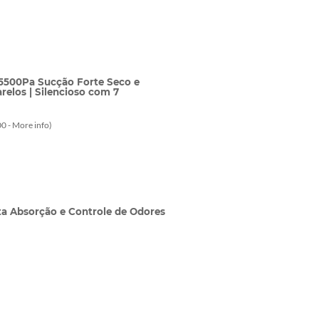
 5500Pa Sucção Forte Seco e
relos | Silencioso com 7
0 -
More info
)
Alta Absorção e Controle de Odores