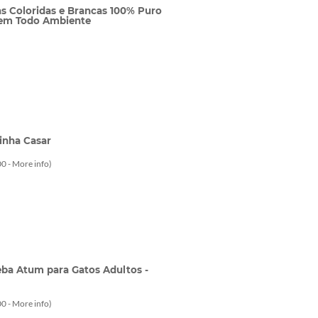
s Coloridas e Brancas 100% Puro
 em Todo Ambiente
Linha Casar
0 -
More info
)
ba Atum para Gatos Adultos -
0 -
More info
)