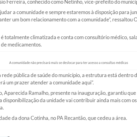
io Ferreira, conhecido como Netinho, vice-prefeito do municíp
ajudar a comunidade e sempre estaremos à disposição para jun
manter um bom relacionamento com a comunidade”, ressaltou O
é totalmente climatizada e conta com consultório médico, sal
sa de medicamentos.
A comunidade não precisará mais se deslocar para ter acesso a consultas médicas
 rede pública de saúde do município, a estrutura está dentro 
erá um prazer atender a comunidade aqui”.
o, Aparecida Ramalho, presente na inauguração, garantiu que 
disponibilização da unidade vai contribuir ainda mais com os
a.
edade da dona Cotinha, no PA Recantão, que cedeu a área.