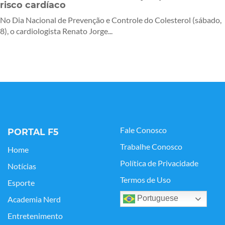
risco cardíaco
No Dia Nacional de Prevenção e Controle do Colesterol (sábado,
8), o cardiologista Renato Jorge...
Fale Conosco
PORTAL F5
Trabalhe Conosco
Home
Política de Privacidade
Notícias
Termos de Uso
Esporte
Portuguese
Academia Nerd
Entretenimento