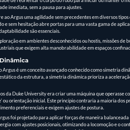
ade de reorientar o corpo do robô para iniciar ou manter o mov
ade imediata, sem a pausa para ajustes.
 ao Argus uma agilidade sem precedentes em diversos tipos
 e sem hesitação abre portas para uma vasta gama de aplica
daptabilidade são essenciais.
exploração em ambientes desconhecidos ou hostis, missões de b
ustriais que exigem alta manobrabilidade em espaços confina
 Dinâmica
do Argus é um conceito avançado conhecido como simetria dinâ
o estático da estrutura, a simetria dinâmica prioriza a acelera
ros da Duke University era criar uma máquina que operasse c
ou orientação inicial. Este princípio contraria a maioria dos p
mento preferenciais e exigem ajustes de postura.
rgus foi projetado para aplicar forças de maneira balanceada
ergia com ajustes posicionais, otimizando a locomoção e o con