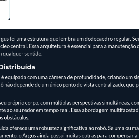
Argus foi uma estrutura que lembra um dodecaedro regular. Se
eo central. Essa arquitetura é essencial para a manutenção d
m qualquer sentido.
istribuída
 é equipada com uma câmera de profundidade, criando um si
robô não depende de um único ponto de vista centralizado, que 
a seu próprio corpo, com múltiplas perspectivas simultâneas, 
e ao seu redor em tempo real. Essa abordagem multifacetada
s obstáculos.
uída oferece uma robustez significativa ao robô. Se uma ou m
amento, o Argus ainda possui muitas outras para compensar a 