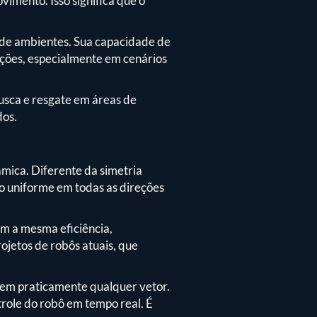
imento. Isso significa que o
 de ambientes. Sua capacidade de
ções, especialmente em cenários
usca e resgate em áreas de
dos.
mica. Diferente da simetria
ção uniforme em todas as direções
om a mesma eficiência,
rojetos de robôs atuais, que
 em praticamente qualquer vetor.
trole do robô em tempo real. É