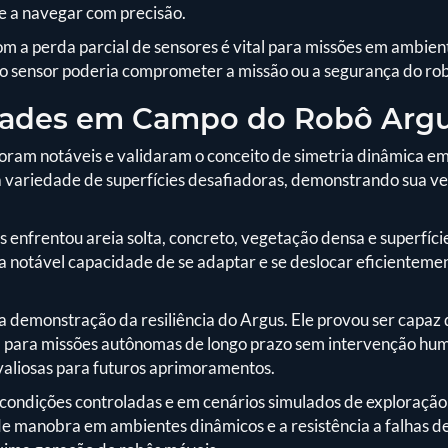
 e a navegar com precisão.
 a perda parcial de sensores é vital para missões em ambient
co sensor poderia comprometer a missão ou a segurança do ro
idades em Campo do Robô Arg
foram notáveis e validaram o conceito de simetria dinâmica em
 variedade de superfícies desafiadoras, demonstrando sua v
s enfrentou areia solta, concreto, vegetação densa e superfíci
a notável capacidade de se adaptar e se deslocar eficientem
 a demonstração da resiliência do Argus. Ele provou ser capaz
al para missões autônomas de longo prazo sem intervenção hu
valiosas para futuros aprimoramentos.
ondições controladas e em cenários simulados de exploração s
de manobra em ambientes dinâmicos e a resistência a falhas 