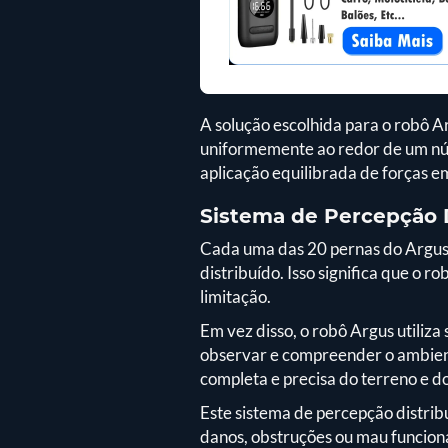
A solução escolhida para o robô 
uniformemente ao redor de um núcl
aplicação equilibrada de forças e
Sistema de Percepção D
Cada uma das 20 pernas do Argus
distribuído. Isso significa que o 
limitação.
Em vez disso, o robô Argus utiliz
observar e compreender o ambient
completa e precisa do terreno e do
Este sistema de percepção distrib
danos, obstruções ou mau funcion