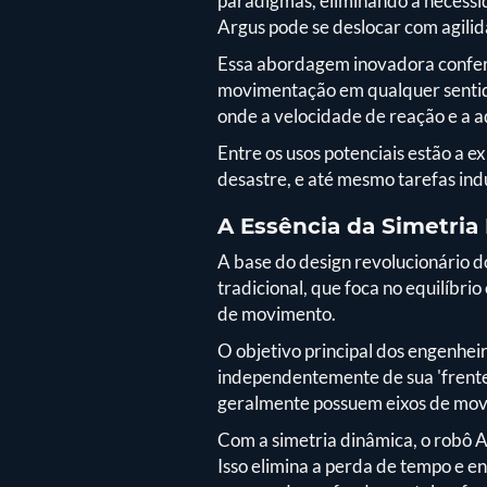
paradigmas, eliminando a necessid
Argus pode se deslocar com agilid
Essa abordagem inovadora confere
movimentação em qualquer sentido
onde a velocidade de reação e a a
Entre os usos potenciais estão a 
desastre, e até mesmo tarefas ind
A Essência da Simetria
A base do design revolucionário 
tradicional, que foca no equilíbri
de movimento.
O objetivo principal dos engenhei
independentemente de sua 'frente' 
geralmente possuem eixos de movi
Com a simetria dinâmica, o robô A
Isso elimina a perda de tempo e en