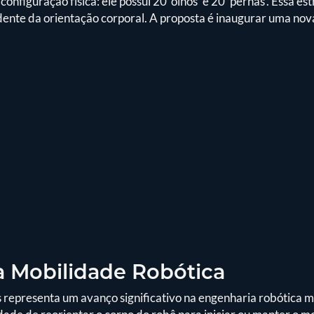
nfiguração física: ele possui 20 'olhos' e 20 'pernas'. Essa es
ente da orientação corporal. A proposta é inaugurar uma nov
 Mobilidade Robótica
representa um avanço significativo na engenharia robótica 