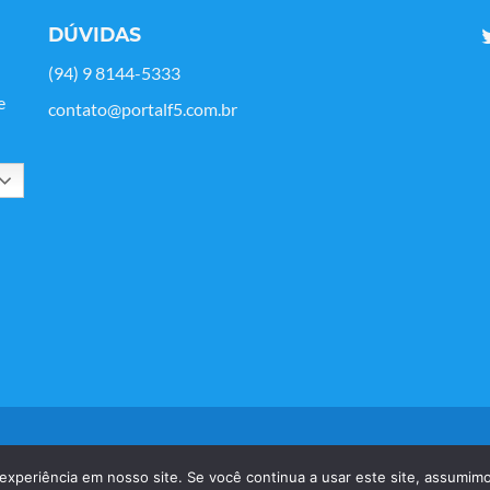
DÚVIDAS
(94) 9 8144-5333
e
contato@portalf5.com.br
vados.
experiência em nosso site. Se você continua a usar este site, assumimo