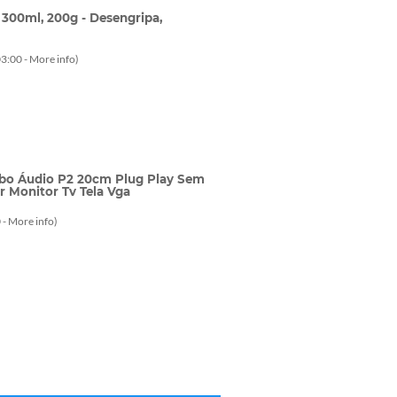
300ml, 200g - Desengripa,
3:00 -
More info
)
bo Áudio P2 20cm Plug Play Sem
 Monitor Tv Tela Vga
 -
More info
)