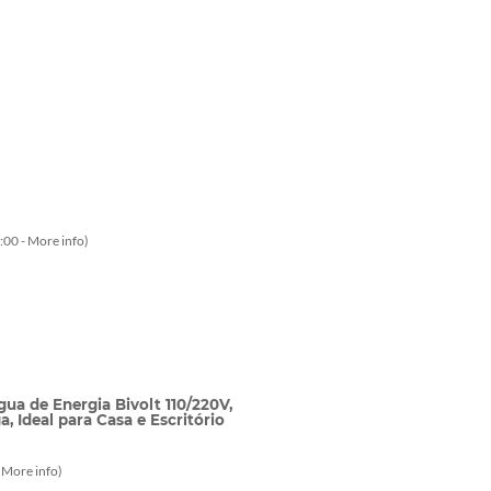
:00 -
More info
)
ua de Energia Bivolt 110/220V,
 Ideal para Casa e Escritório
-
More info
)