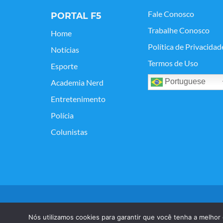
Fale Conosco
PORTAL F5
Trabalhe Conosco
Home
Política de Privacidad
Notícias
Termos de Uso
Esporte
Portuguese
Academia Nerd
Entretenimento
Polícia
Colunistas
Copyright © Portal F5 - 2021. Todos os os direitos reser
Nós utilizamos cookies para garantir que você tenha a melhor 