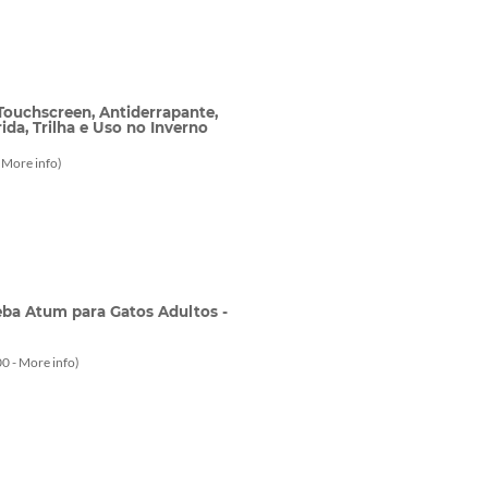
Touchscreen, Antiderrapante,
ida, Trilha e Uso no Inverno
-
More info
)
ba Atum para Gatos Adultos -
0 -
More info
)