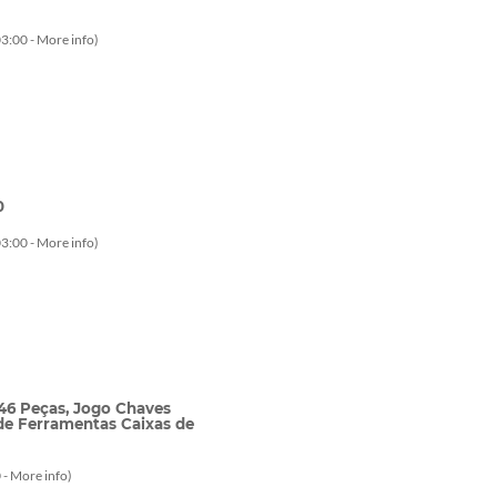
3:00 -
More info
)
0
3:00 -
More info
)
46 Peças, Jogo Chaves
 de Ferramentas Caixas de
 -
More info
)