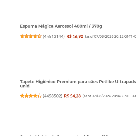
Espuma Mágica Aerossol 400ml / 370g
(
45513144
)
R$ 16,90
(as of 07/08/2026 20:12 GMT -0
Tapete Higiênico Premium para cães Petlike Ultrap
unid.
(
4458502
)
R$ 54,28
(as of 07/08/2026 20:06 GMT -03