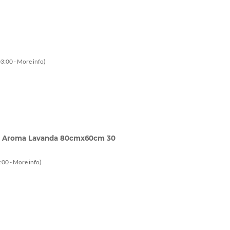
3:00 -
More info
)
ads Aroma Lavanda 80cmx60cm 30
:00 -
More info
)