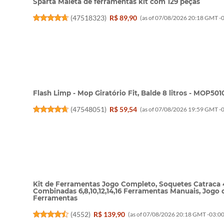
Sparta Maleta de ferramentas kit com 129 peças
(
47518323
)
R$ 89,90
(as of 07/08/2026 20:18 GMT -0
Flash Limp - Mop Giratório Fit, Balde 8 litros - MOP501
(
47548051
)
R$ 59,54
(as of 07/08/2026 19:59 GMT -0
Kit de Ferramentas Jogo Completo, Soquetes Catraca 
Combinadas 6,8,10,12,14,16 Ferramentas Manuais, Jogo
Ferramentas
(
4552
)
R$ 139,90
(as of 07/08/2026 20:18 GMT -03:00