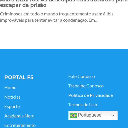
escapar da prisão
Criminosos em todo o mundo frequentemente usam álibis
improváveis para tentar evitar a condenação. Em...
Fale Conosco
PORTAL F5
Trabalhe Conosco
Home
Política de Privacidade
Notícias
Termos de Uso
Esporte
Portuguese
Academia Nerd
Entretenimento