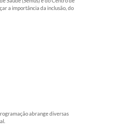
l de Saúde (Semus) e do Centro de
çar a importância da inclusão, do
 programação abrange diversas
al.