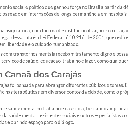
nto social e político que ganhou força no Brasil a partir da d
o baseado em internações de longa permanência em hospitais
psiquiátrica, com foco na desinstitucionalização e na criaç
legal dessa luta é a Lei Federal nº 10.216, de 2001, que redir
 em liberdade e o cuidado humanizado.
as com transtornos mentais recebam tratamento digno e poss
a serviços de saúde, educação, trabalho e lazer, como qualque
 Canaã dos Carajás
ás foi pensada para abranger diferentes públicos e temas. Es
ficinas terapêuticas em diversos pontos da cidade, como o pró
bre saúde mental no trabalho e na escola, buscando ampliar a
 da saúde mental, assistentes sociais e outros especialistas co
as e abrindo espaço para o diálogo.