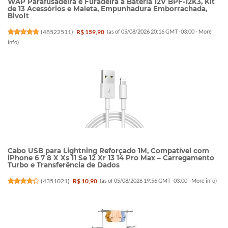
WAP Parafusadeira e Furadeira à Bateria 12V BPF-12K3, Kit
de 13 Acessórios e Maleta, Empunhadura Emborrachada,
Bivolt
(
48522511
)
R$ 159,90
(as of 05/08/2026 20:16 GMT -03:00 -
More
info
)
Cabo USB para Lightning Reforçado 1M, Compatível com
iPhone 6 7 8 X Xs 11 Se 12 Xr 13 14 Pro Max – Carregamento
Turbo e Transferência de Dados
(
4351021
)
R$ 10,90
(as of 05/08/2026 19:56 GMT -03:00 -
More info
)