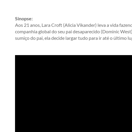
Sinopse:
Aos 21 anos, Lara Croft (Alicia Vikander) leva a vida fazen
companhia global do seu pai desaparecido (Dominic West) h
sumiço do pai, ela decide largar tudo para ir até o último 