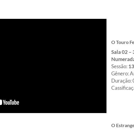
O Touro F
Sala 02 –
Numerad
Sessão:
13
Gênero: A
Duração:
Cassificaç
O Estrange