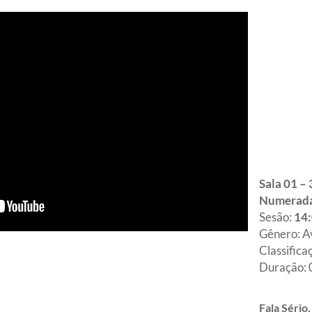
Sala 01 –
Numerad
Sesão:
14:
Gênero: A
Classifica
Duração:
Fala Sério