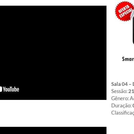
Sala 04 –
Sessão:
21
Gênero: A
Duração:
Classifica