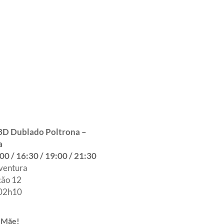
 3D Dublado Poltrona –
a
00 / 16:30 / 19:00 / 21:30
ventura
ção 12
 02h10
, Mãe!