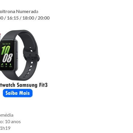
Poltrona Numerad
a
0 / 16:15 / 18:00 / 20:00
omédia
o: 10 anos
01h19