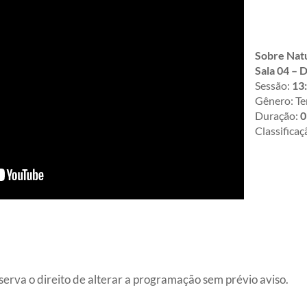
Sobre Natu
Sala 04 – 
Sessão:
13:
Gênero: Te
Duração:
0
Classificaç
erva o direito de alterar a programação sem prévio aviso.