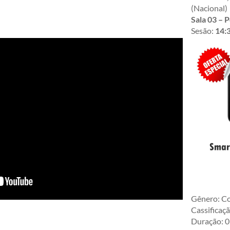
(Nacional)
Sala 03 – 
Sesão:
14:3
Gênero: C
Cassificaçã
Duração: 