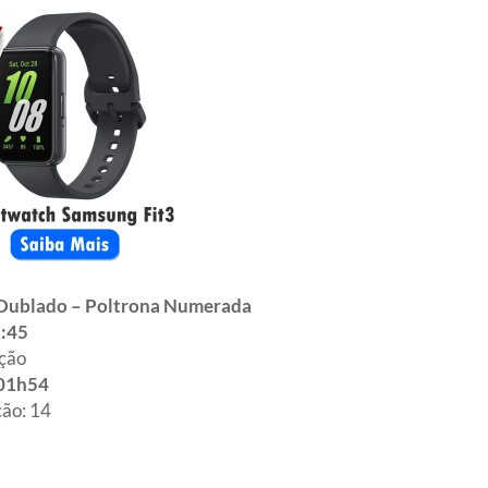
 Dublado – Poltrona Numerada
:45
ção
01h54
ção: 14