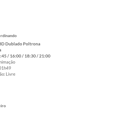
erdinando
 3D Dublado Poltrona
a
:45 / 16:00 / 18:30 / 21:00
nimação
 01h49
ão: Livre
iro