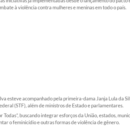
s iniciativas já implementadas desde o lançamento do pacto e
ombate à violência contra mulheres e meninas em todo o país.
Silva esteve acompanhado pela primeira-dama Janja Lula da Sil
deral (STF), além de ministros de Estado e parlamentares.
or Todas”, buscando integrar esforços da União, estados, munic
entar o feminicídio e outras formas de violência de gênero.