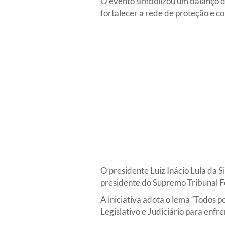
O evento simbolizou um balanço da
fortalecer a rede de proteção e c
O presidente Luiz Inácio Lula da 
presidente do Supremo Tribunal Fe
A iniciativa adota o lema “Todos p
Legislativo e Judiciário para enfr