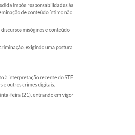
medida impõe responsabilidades às
sseminação de conteúdo íntimo não
e discursos misóginos e conteúdo
criminação, exigindo uma postura
to à interpretação recente do STF
e outros crimes digitais.
inta-feira (21), entrando em vigor