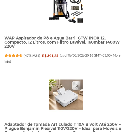
WAP Aspirador de Pó e Água Barril GTW INOX 12,
Compacto, 12 Litros, com Filtro Lavável, 160mbar 1400W
220V
(
4751931
)
R$ 391,25
(as of 06/08/2026 20:16 GMT -03:00 -
More
info
)
Adaptador de Tomada Articulado T 10A Bivolt Até 250V –
Plugue Benjamin Flexível 110V/220V – Ideal para Móveis e