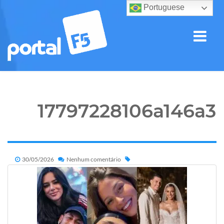
Portuguese
17797228106a146a3a
30/05/2026
Nenhum comentário