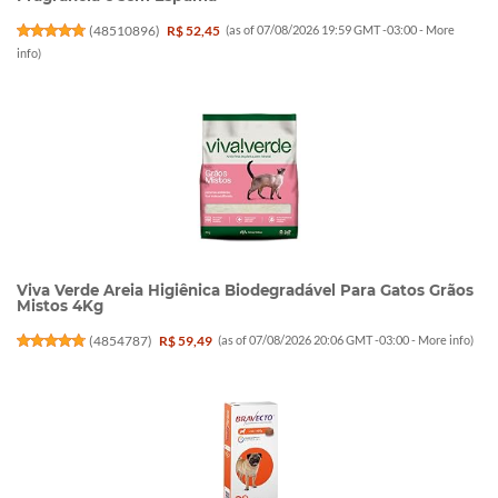
(
48510896
)
R$ 52,45
(as of 07/08/2026 19:59 GMT -03:00 -
More
info
)
Viva Verde Areia Higiênica Biodegradável Para Gatos Grãos
Mistos 4Kg
(
4854787
)
R$ 59,49
(as of 07/08/2026 20:06 GMT -03:00 -
More info
)