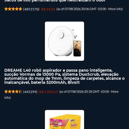
(
4851570
)
R$ 14,52
(as of 07/08/2026 20:06 GMT -03:00 -
More info
)
DREAME L40 robô aspirador e passa pano inteligente,
sucção Vormax de 13000 Pa, sistema DuoScrub, elevação
automática do mop de 7mm, limpeza de carpetes, alcance o
inalcançável, bateria 5200mAh, Bivolt
(
445299
)
R$ 1.919,19
(as of 07/08/2026 20:18 GMT -03:00 -
More
info
)