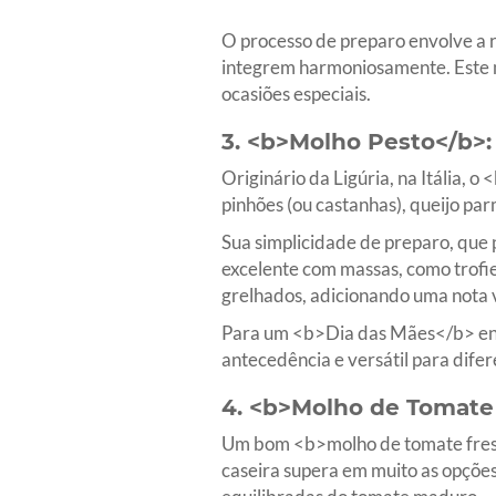
O processo de preparo envolve a r
integrem harmoniosamente. Este 
ocasiões especiais.
3. <b>Molho Pesto</b>: 
Originário da Ligúria, na Itália, 
pinhões (ou castanhas), queijo par
Sua simplicidade de preparo, que p
excelente com massas, como trofie
grelhados, adicionando uma nota v
Para um <b>Dia das Mães</b> enso
antecedência e versátil para difer
4. <b>Molho de Tomate 
Um bom <b>molho de tomate fresco
caseira supera em muito as opções