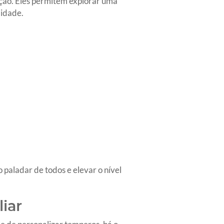
ição. Eles permitem explorar uma
lidade.
 paladar de todos e elevar o nível
iar