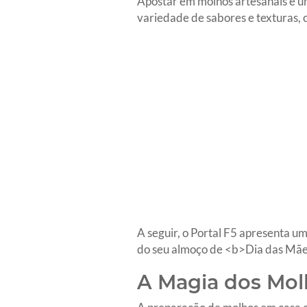
Apostar em molhos artesanais é um
variedade de sabores e texturas, 
A seguir, o Portal F5 apresenta u
do seu almoço de <b>Dia das Mã
A Magia dos Molh