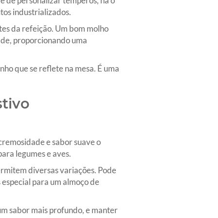
e de personalizar temperos, há o
os industrializados.
ntes da refeição. Um bom molho
dade, proporcionando uma
nho que se reflete na mesa. É uma
tivo
cremosidade e sabor suave o
para legumes e aves.
permitem diversas variações. Pode
 especial para um almoço de
 um sabor mais profundo, e manter