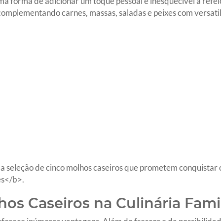
a forma de adicionar um toque pessoal e inesquecível à refe
complementando carnes, massas, saladas e peixes com versati
ma seleção de cinco molhos caseiros que prometem conquistar o
es</b>.
os Caseiros na Culinária Famil