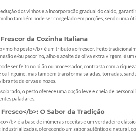
edução dos vinhos e a incorporação gradual do caldo, garanti
molho também pode ser congelado em porções, sendo uma óti
Frescor da Cozinha Italiana
o <b>molho pesto</b> é um tributo ao frescor. Feito tradiciona
mesão e/ou pecorino, alho e azeite de oliva extra virgem, é u
ode ser feito no pilão ou processador, contrasta com a riqueza
 ou linguine, mas também transforma saladas, torradas, sand
ibrante de ervas e nozes.
larado, o pesto oferece uma opção leve e cheia de personali
entes paladares.
Fresco</b>: O Sabor da Tradição
</b> é a base de inúmeras receitas e um verdadeiro clássico
 industrializadas, oferecendo um sabor autêntico e natural, c