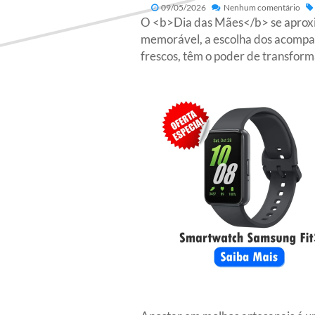
09/05/2026
Nenhum comentário
O <b>Dia das Mães</b> se aproxima
memorável, a escolha dos acompan
frescos, têm o poder de transform