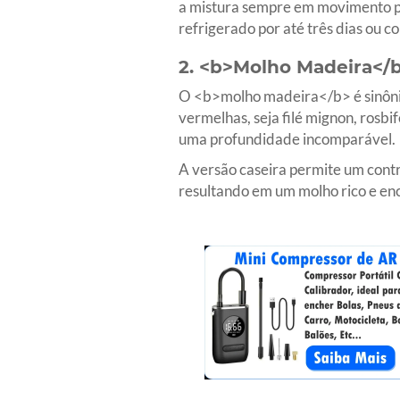
a mistura sempre em movimento pa
refrigerado por até três dias ou c
2. <b>Molho Madeira</b
O <b>molho madeira</b> é sinônim
vermelhas, seja filé mignon, rosbi
uma profundidade incomparável.
A versão caseira permite um contr
resultando em um molho rico e en