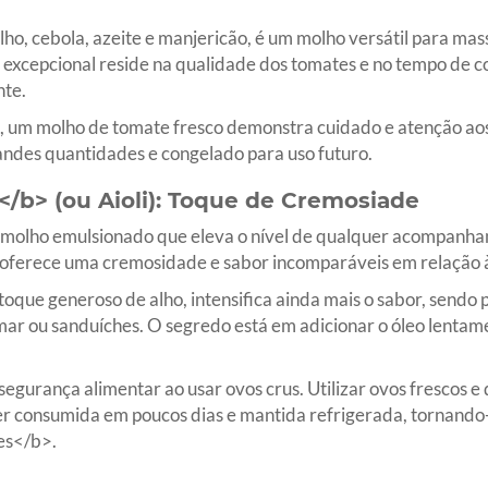
ho, cebola, azeite e manjericão, é um molho versátil para mas
excepcional reside na qualidade dos tomates e no tempo de co
te.
 um molho de tomate fresco demonstra cuidado e atenção aos
randes quantidades e congelado para uso futuro.
</b> (ou Aioli): Toque de Cremosiade
molho emulsionado que eleva o nível de qualquer acompanham
a oferece uma cremosidade e sabor incomparáveis em relação à
oque generoso de alho, intensifica ainda mais o sabor, sendo 
o mar ou sanduíches. O segredo está em adicionar o óleo lenta
egurança alimentar ao usar ovos crus. Utilizar ovos frescos e
r consumida em poucos dias e mantida refrigerada, tornan
es</b>.