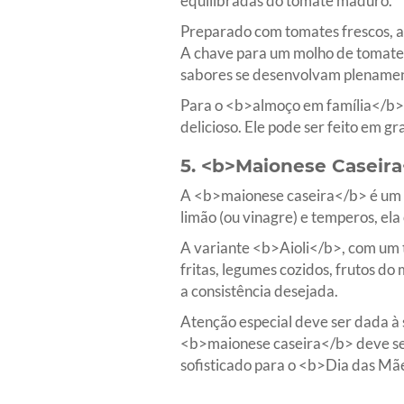
equilibradas do tomate maduro.
Preparado com tomates frescos, al
A chave para um molho de tomate 
sabores se desenvolvam plenamen
Para o <b>almoço em família</b>,
delicioso. Ele pode ser feito em g
5. <b>Maionese Caseira
A <b>maionese caseira</b> é um 
limão (ou vinagre) e temperos, el
A variante <b>Aioli</b>, com um t
fritas, legumes cozidos, frutos d
a consistência desejada.
Atenção especial deve ser dada à s
<b>maionese caseira</b> deve se
sofisticado para o <b>Dia das Mã