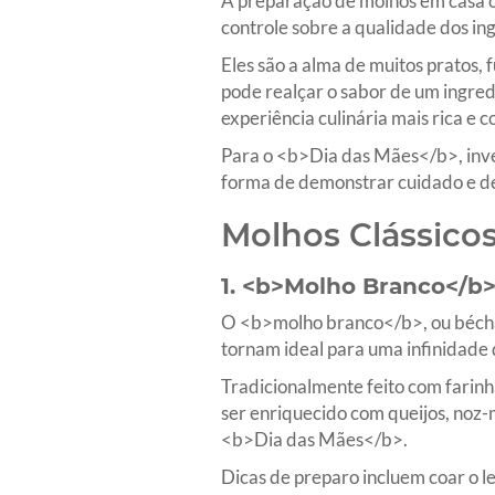
A preparação de molhos em casa of
controle sobre a qualidade dos in
Eles são a alma de muitos pratos
pode realçar o sabor de um ingre
experiência culinária mais rica e 
Para o <b>Dia das Mães</b>, inves
forma de demonstrar cuidado e de
Molhos Clássicos
1. <b>Molho Branco</b
O <b>molho branco</b>, ou bécham
tornam ideal para uma infinidade
Tradicionalmente feito com farinh
ser enriquecido com queijos, noz
<b>Dia das Mães</b>.
Dicas de preparo incluem coar o l