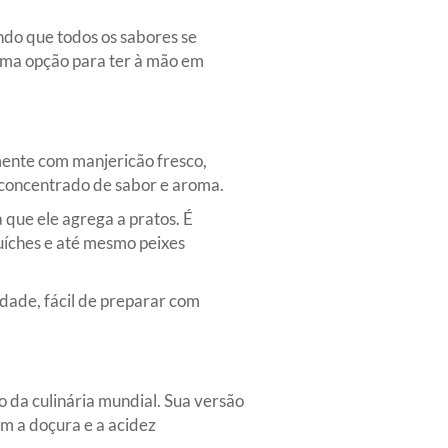
ndo que todos os sabores se
ma opção para ter à mão em
lmente com manjericão fresco,
m concentrado de sabor e aroma.
 que ele agrega a pratos. É
uíches e até mesmo peixes
dade, fácil de preparar com
 da culinária mundial. Sua versão
om a doçura e a acidez