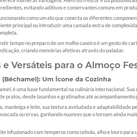
erece inúmeras vantagens. Além do frescor e da possibilidad
gredientes, evitando aditivos e conservantes comuns em produt
, funcionando como um elo que conecta os diferentes compone
diente principal ou introduzir uma camada extra de complexi
completa.
tir tempo no preparo de um molho caseiro é um gesto de cari
dicação, criando memórias afetivas através do paladar.
 e Versáteis para o Almoço Fes
> (Béchamel): Um Ícone da Cozinha
el, é uma base fundamental na culinária internacional. Sua 
 de pratos, desde lasanhas e gratinados até acompanhamento 
a, manteiga e leite, sua textura aveludada e adaptabilidade 
-moscada ou ervas, ganhando nuances que o tornam ainda mais
eite infusionado com temperos como cebola, alho e louro para