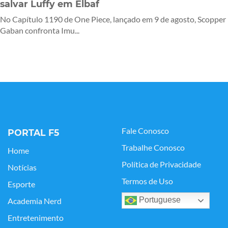
salvar Luffy em Elbaf
No Capítulo 1190 de One Piece, lançado em 9 de agosto, Scopper
Gaban confronta Imu...
Fale Conosco
PORTAL F5
Trabalhe Conosco
Home
Política de Privacidade
Notícias
Termos de Uso
Esporte
Portuguese
Academia Nerd
Entretenimento