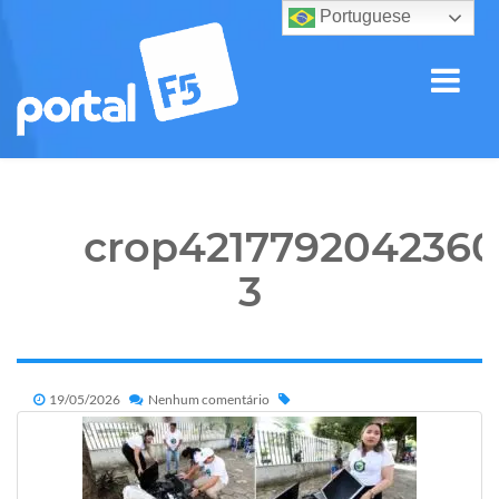
Portuguese
crop4217792042360
3
19/05/2026
Nenhum comentário