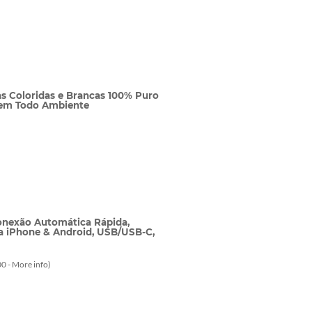
s Coloridas e Brancas 100% Puro
 em Todo Ambiente
onexão Automática Rápida,
a iPhone & Android, USB/USB-C,
0 -
More info
)