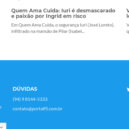
Quem Ama Cuida: Iuri é desmascarado
e paixão por Ingrid em risco
Em Quem Ama Cuida, o segurança Iuri (José Loreto),
V
infiltrado na mansão de Pilar (Isabel...
q
DÚVIDAS
(94) 9 8144-5333
e
contato@portalf5.com.br