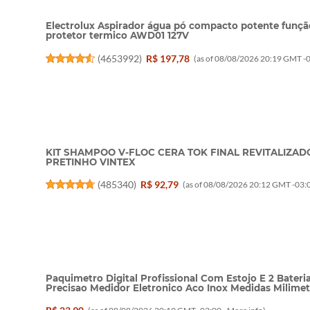
Electrolux Aspirador água pó compacto potente função 
protetor termico AWD01 127V
(
4653992
)
R$ 197,78
(as of 08/08/2026 20:19 GMT -0
KIT SHAMPOO V-FLOC CERA TOK FINAL REVITALIZAD
PRETINHO VINTEX
(
485340
)
R$ 92,79
(as of 08/08/2026 20:12 GMT -03:0
Paquimetro Digital Profissional Com Estojo E 2 Bater
Precisao Medidor Eletronico Aco Inox Medidas Milim