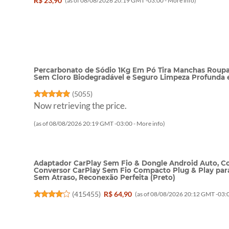
R$ 23,90
(as of 08/08/2026 20:19 GMT -03:00 -
More info
)
Percarbonato de Sódio 1Kg Em Pó Tira Manchas Roupa
Sem Cloro Biodegradável e Seguro Limpeza Profunda
(
5055
)
Now retrieving the price.
(as of 08/08/2026 20:19 GMT -03:00 -
More info
)
Adaptador CarPlay Sem Fio & Dongle Android Auto, C
Conversor CarPlay Sem Fio Compacto Plug & Play par
Sem Atraso, Reconexão Perfeita (Preto)
(
415455
)
R$ 64,90
(as of 08/08/2026 20:12 GMT -03:0