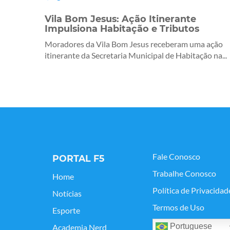
Vila Bom Jesus: Ação Itinerante
Impulsiona Habitação e Tributos
Moradores da Vila Bom Jesus receberam uma ação
itinerante da Secretaria Municipal de Habitação na...
Fale Conosco
PORTAL F5
Trabalhe Conosco
Home
Política de Privacidad
Notícias
Termos de Uso
Esporte
Portuguese
Academia Nerd