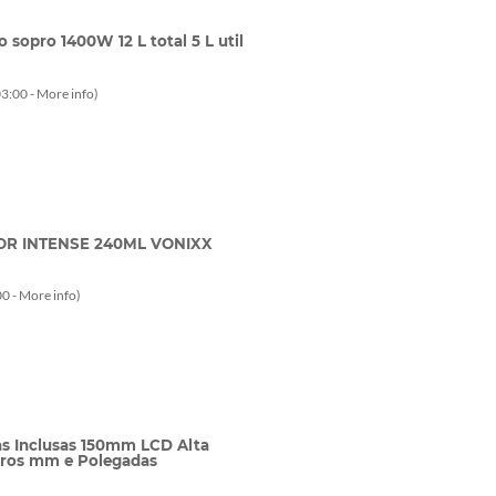
sopro 1400W 12 L total 5 L util
3:00 -
More info
)
OR INTENSE 240ML VONIXX
0 -
More info
)
ias Inclusas 150mm LCD Alta
etros mm e Polegadas