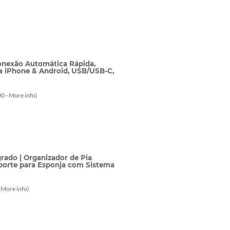
onexão Automática Rápida,
a iPhone & Android, USB/USB-C,
0 -
More info
)
rado | Organizador de Pia
uporte para Esponja com Sistema
-
More info
)