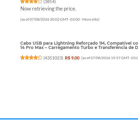
(
3854
)
Now retrieving the price.
(as of 07/08/2026 20:02 GMT -03:00 -
More info
)
Cabo USB para Lightning Reforçado 1M, Compatível com 
14 Pro Max – Carregamento Turbo e Transferência de 
(
4351023
)
R$ 9,00
(as of 07/08/2026 19:57 GMT -03:0