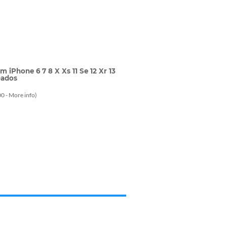
iPhone 6 7 8 X Xs 11 Se 12 Xr 13
Dados
0 -
More info
)