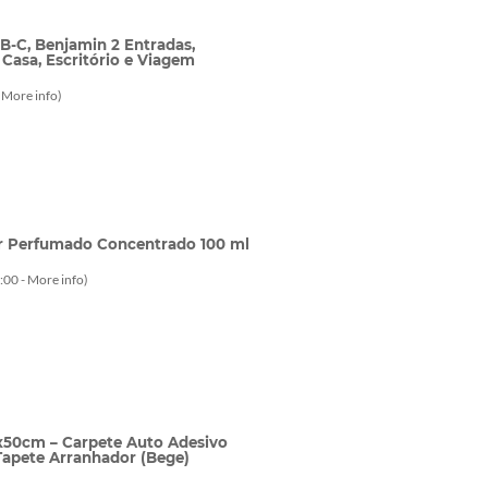
-C, Benjamin 2 Entradas,
asa, Escritório e Viagem
-
More info
)
r Perfumado Concentrado 100 ml
:00 -
More info
)
0x50cm – Carpete Auto Adesivo
Tapete Arranhador (Bege)