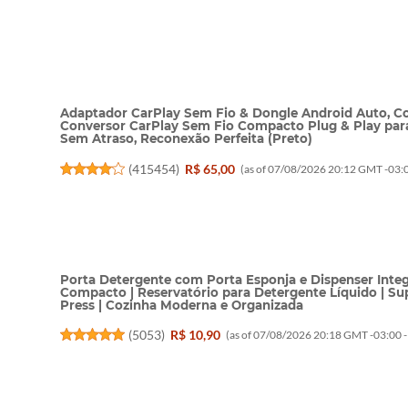
Adaptador CarPlay Sem Fio & Dongle Android Auto, C
Conversor CarPlay Sem Fio Compacto Plug & Play par
Sem Atraso, Reconexão Perfeita (Preto)
(
415454
)
R$ 65,00
(as of 07/08/2026 20:12 GMT -03:0
Porta Detergente com Porta Esponja e Dispenser Integ
Compacto | Reservatório para Detergente Líquido | S
Press | Cozinha Moderna e Organizada
(
5053
)
R$ 10,90
(as of 07/08/2026 20:18 GMT -03:00 