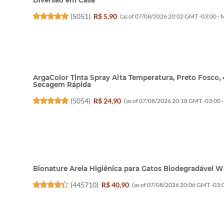
Diversão em Casa
(
5051
)
R$ 5,90
(as of 07/08/2026 20:02 GMT -03:00 -
M
ArgaColor Tinta Spray Alta Temperatura, Preto Fosco, 
Secagem Rápida
(
5054
)
R$ 24,90
(as of 07/08/2026 20:18 GMT -03:00 
Bionature Areia Higiênica para Gatos Biodegradável W
(
445710
)
R$ 40,90
(as of 07/08/2026 20:06 GMT -03:0