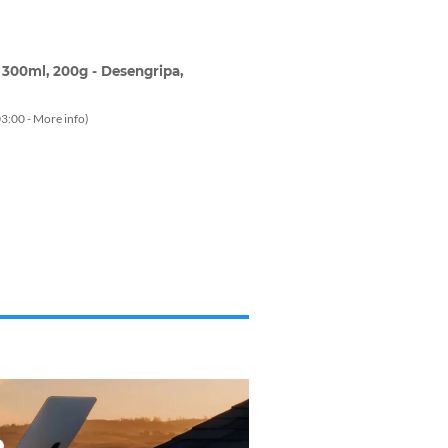
300ml, 200g - Desengripa,
3:00 -
More info
)