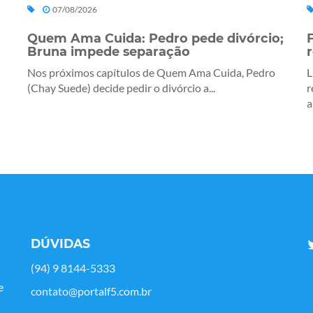
07/08/2026
Quem Ama Cuida: Pedro pede divórcio;
Bruna impede separação
Nos próximos capítulos de Quem Ama Cuida, Pedro
L
(Chay Suede) decide pedir o divórcio a...
r
a
DÚVIDAS
(94) 9 8144-5333
e
contato@portalf5.com.br