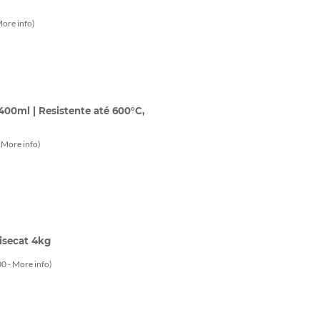
ore info
)
400ml | Resistente até 600°C,
-
More info
)
isecat 4kg
0 -
More info
)