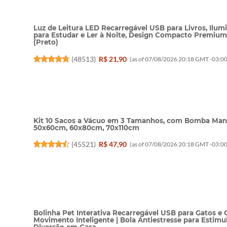
Luz de Leitura LED Recarregável USB para Livros, Ilumi
para Estudar e Ler à Noite, Design Compacto Premi
(Preto)
(
48513
)
R$ 21,90
(as of 07/08/2026 20:18 GMT -03:00
Kit 10 Sacos a Vácuo em 3 Tamanhos, com Bomba Manu
50x60cm, 60x80cm, 70x110cm
(
45521
)
R$ 47,90
(as of 07/08/2026 20:18 GMT -03:00
Bolinha Pet Interativa Recarregável USB para Gatos e
Movimento Inteligente | Bola Antiestresse para Estimul