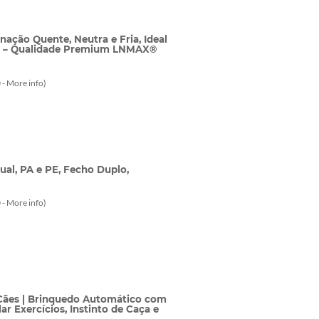
nação Quente, Neutra e Fria, Ideal
um – Qualidade Premium LNMAX®
 -
More info
)
al, PA e PE, Fecho Duplo,
 -
More info
)
 Cães | Brinquedo Automático com
ar Exercícios, Instinto de Caça e