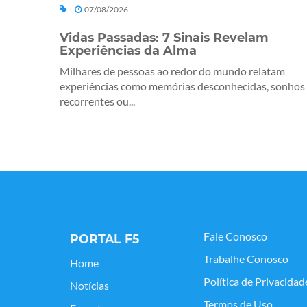
07/08/2026
Vidas Passadas: 7 Sinais Revelam
Experiências da Alma
Milhares de pessoas ao redor do mundo relatam
experiências como memórias desconhecidas, sonhos
recorrentes ou...
Fale Conosco
PORTAL F5
Trabalhe Conosco
Home
Política de Privacidad
Notícias
Termos de Uso