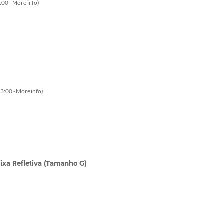
:00 -
More info
)
3:00 -
More info
)
aixa Refletiva (Tamanho G)