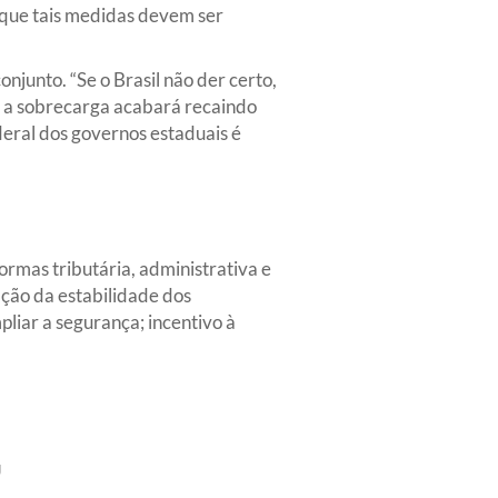
o que tais medidas devem ser
junto. “Se o Brasil não der certo,
s, a sobrecarga acabará recaindo
deral dos governos estaduais é
rmas tributária, administrativa e
ação da estabilidade dos
mpliar a segurança; incentivo à
g