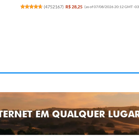
(
4752167
)
R$ 28,25
(as of 07/08/2026 20:12 GMT -03