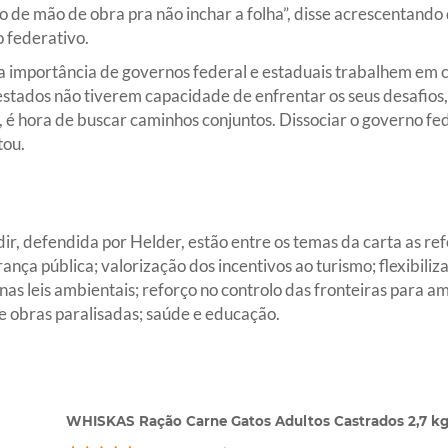
ão de mão de obra pra não inchar a folha”, disse acrescentand
 federativo.
a importância de governos federal e estaduais trabalhem em con
 estados não tiverem capacidade de enfrentar os seus desafio
, é hora de buscar caminhos conjuntos. Dissociar o governo fe
tou.
, defendida por Helder, estão entre os temas da carta as refo
ança pública; valorização dos incentivos ao turismo; flexibiliz
 nas leis ambientais; reforço no controlo das fronteiras para a
e obras paralisadas; saúde e educação.
WHISKAS Ração Carne Gatos Adultos Castrados 2,7 k