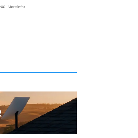
:00 -
More info
)