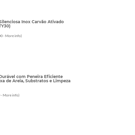
Silenciosa Inox Carvão Ativado
TY30)
0 -
More info
)
Durável com Peneira Eficiente
ixa de Areia, Substratos e Limpeza
 -
More info
)