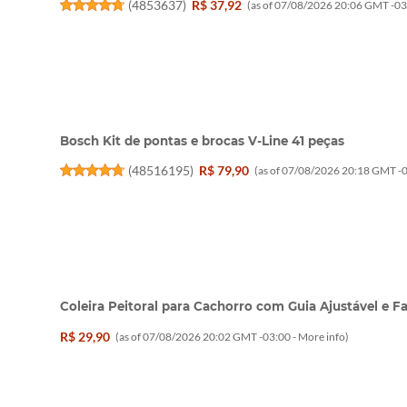
(
4853637
)
R$ 37,92
(as of 07/08/2026 20:06 GMT -03
Bosch Kit de pontas e brocas V-Line 41 peças
(
48516195
)
R$ 79,90
(as of 07/08/2026 20:18 GMT -0
Coleira Peitoral para Cachorro com Guia Ajustável e F
R$ 29,90
(as of 07/08/2026 20:02 GMT -03:00 -
More info
)