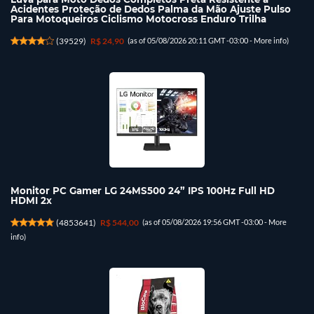
Acidentes Proteção de Dedos Palma da Mão Ajuste Pulso
Para Motoqueiros Ciclismo Motocross Enduro Trilha
(
39529
)
R$ 24,90
(as of 05/08/2026 20:11 GMT -03:00 -
More info
)
Monitor PC Gamer LG 24MS500 24” IPS 100Hz Full HD
HDMI 2x
(
4853641
)
R$ 544,00
(as of 05/08/2026 19:56 GMT -03:00 -
More
info
)