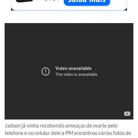
Jadson já vinha recebendo ameaças de morte pelo
telefone e no celular dele a PM encontrou várias fotos de