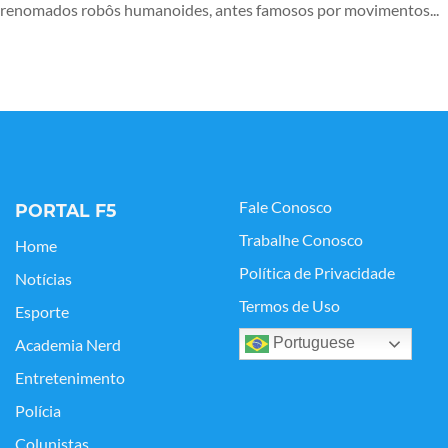
renomados robôs humanoides, antes famosos por movimentos...
Fale Conosco
PORTAL F5
Trabalhe Conosco
Home
Política de Privacidade
Notícias
Termos de Uso
Esporte
Portuguese
Academia Nerd
Entretenimento
Polícia
Colunistas