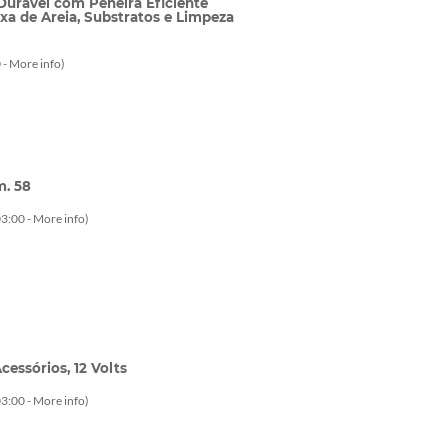
Durável com Peneira Eficiente
ixa de Areia, Substratos e Limpeza
 -
More info
)
m. 58
3:00 -
More info
)
essórios, 12 Volts
3:00 -
More info
)