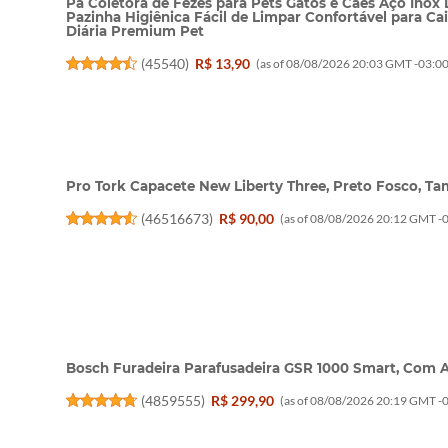
Pá Coletora de Fezes para Pets Gatos e Cães Aço Inox 
Pazinha Higiênica Fácil de Limpar Confortável para Ca
Diária Premium Pet
(
45540
)
R$ 13,90
(as of 08/08/2026 20:03 GMT -03:00
Pro Tork Capacete New Liberty Three, Preto Fosco, Ta
(
46516673
)
R$ 90,00
(as of 08/08/2026 20:12 GMT -0
Bosch Furadeira Parafusadeira GSR 1000 Smart, Com Ac
(
4859555
)
R$ 299,90
(as of 08/08/2026 20:19 GMT -0