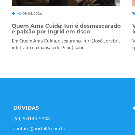
08/08/2026
Quem Ama Cuida: Iuri é desmascarado
e paixão por Ingrid em risco
Em Quem Ama Cuida, o segurança Iuri (José Loreto),
V
infiltrado na mansão de Pilar (Isabel...
q
DÚVIDAS
(94) 9 8144-5333
e
contato@portalf5.com.br