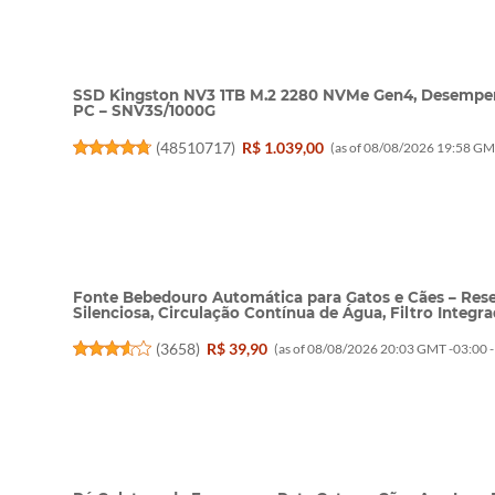
SSD Kingston NV3 1TB M.2 2280 NVMe Gen4, Desempen
PC – SNV3S/1000G
(
48510717
)
R$ 1.039,00
(as of 08/08/2026 19:58 GM
Fonte Bebedouro Automática para Gatos e Cães – Res
Silenciosa, Circulação Contínua de Água, Filtro Integr
(
3658
)
R$ 39,90
(as of 08/08/2026 20:03 GMT -03:00 