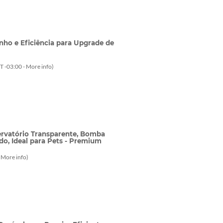
ho e Eficiência para Upgrade de
T -03:00 -
More info
)
ervatório Transparente, Bomba
ado, Ideal para Pets - Premium
-
More info
)