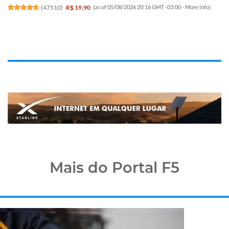
(
47510
)
R$ 19,90
(as of 05/08/2026 20:16 GMT -03:00 -
More info
)
Mais do Portal F5