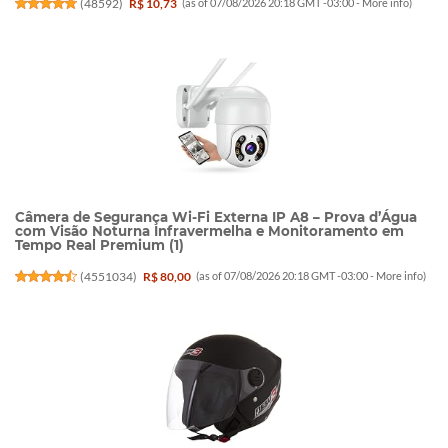
(
48592
)
R$ 10,73
(as of 07/08/2026 20:18 GMT -03:00 -
More info
)
Câmera de Segurança Wi-Fi Externa IP A8 – Prova d’Água
com Visão Noturna Infravermelha e Monitoramento em
Tempo Real Premium (1)
(
4551034
)
R$ 80,00
(as of 07/08/2026 20:18 GMT -03:00 -
More info
)