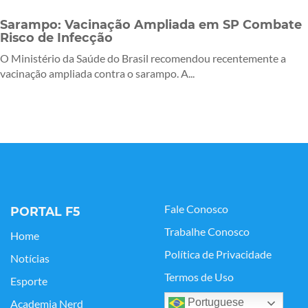
Sarampo: Vacinação Ampliada em SP Combate
Risco de Infecção
O Ministério da Saúde do Brasil recomendou recentemente a
vacinação ampliada contra o sarampo. A...
Fale Conosco
PORTAL F5
Trabalhe Conosco
Home
Política de Privacidade
Notícias
Termos de Uso
Esporte
Portuguese
Academia Nerd