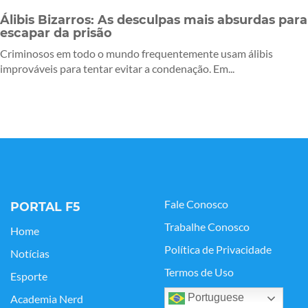
Álibis Bizarros: As desculpas mais absurdas para
escapar da prisão
Criminosos em todo o mundo frequentemente usam álibis
improváveis para tentar evitar a condenação. Em...
Fale Conosco
PORTAL F5
Trabalhe Conosco
Home
Política de Privacidade
Notícias
Termos de Uso
Esporte
Portuguese
Academia Nerd