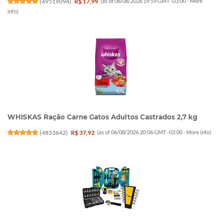
(
49519094
)
R$ 17,99
(as of 06/08/2026 19:59 GMT -03:00 -
More
info
)
WHISKAS Ração Carne Gatos Adultos Castrados 2,7 kg
(
4853642
)
R$ 37,92
(as of 06/08/2026 20:06 GMT -03:00 -
More info
)