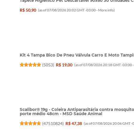
Tapete Higiênico Pet Descartável 90x60 30 Unidades C
R$ 50,90
(as of 07/08/2026 20:02 GMT -03:00 -
More info
)
Kit 4 Tampa Bico De Pneu Válvula Carro E Moto Tampi
(
5053
)
R$ 19,00
(as of 07/08/2026 20:18 GMT -03:00 
Scalibor® 19g - Coleira Antiparasitária contra mosquit
porte médio 48cm - MSD Saúde Animal
(
47510824
)
R$ 47,38
(as of 07/08/2026 20:06 GMT -0