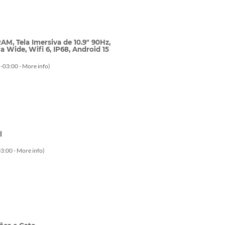
AM, Tela Imersiva de 10.9" 90Hz,
 Wide, Wifi 6, IP68, Android 15
-03:00 -
More info
)
l
3:00 -
More info
)