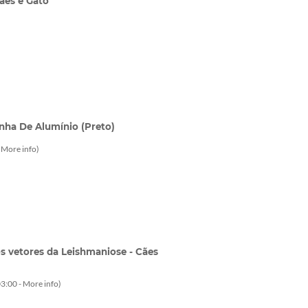
ães e Gato
nha De Alumínio (Preto)
-
More info
)
os vetores da Leishmaniose - Cães
3:00 -
More info
)