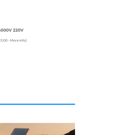
S4000V 220V
3:00 -
More info
)