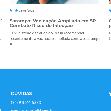
08/08/2026
’
Sarampo: Vacinação Ampliada em SP
Combate Risco de Infecção
O Ministério da Saúde do Brasil recomendou
N
.
recentemente a vacinação ampliada contra o sarampo.
C
A...
DÚVIDAS
(94) 9 8144-5333
e
contato@portalf5.com.br