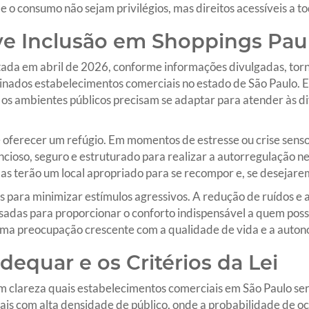
e o consumo não sejam privilégios, mas direitos acessíveis a to
e Inclusão em Shoppings Paul
ada em abril de 2026, conforme informações divulgadas, torna
nados estabelecimentos comerciais no estado de São Paulo. Es
os ambientes públicos precisam se adaptar para atender às d
 é oferecer um refúgio. Em momentos de estresse ou crise sens
ioso, seguro e estruturado para realizar a autorregulação nec
las terão um local apropriado para se recompor e, se desejarem
 para minimizar estímulos agressivos. A redução de ruídos e a
adas para proporcionar o conforto indispensável a quem possui
uma preocupação crescente com a qualidade de vida e a auton
quar e os Critérios da Lei
m clareza quais estabelecimentos comerciais em São Paulo se
cais com alta densidade de público, onde a probabilidade de o