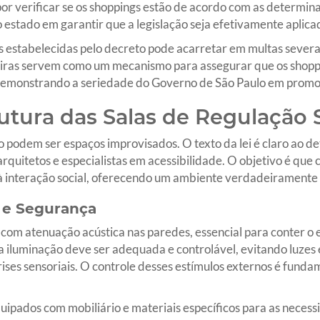
or verificar se os shoppings estão de acordo com as determin
estado em garantir que a legislação seja efetivamente aplica
 estabelecidas pelo decreto pode acarretar em multas severa
ceiras servem como um mecanismo para assegurar que os shop
, demonstrando a seriedade do Governo de São Paulo em promo
utura das Salas de Regulação 
ão podem ser espaços improvisados. O texto da lei é claro ao d
rquitetos e especialistas em acessibilidade. O objetivo é qu
 à interação social, oferecendo um ambiente verdadeiramente
 e Segurança
com atenuação acústica nas paredes, essencial para conter o 
a iluminação deve ser adequada e controlável, evitando luzes e
es sensoriais. O controle desses estímulos externos é fundam
ados com mobiliário e materiais específicos para as necessid