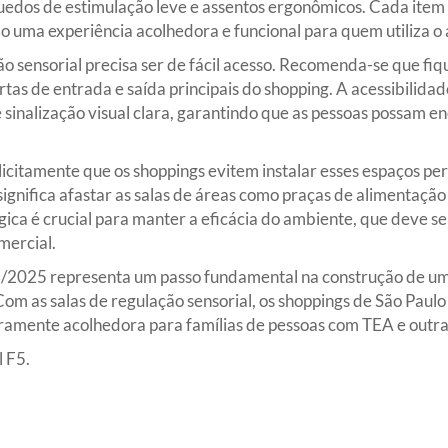
quedos de estimulação leve e assentos ergonômicos. Cada item 
 uma experiência acolhedora e funcional para quem utiliza o
ão sensorial precisa ser de fácil acesso. Recomenda-se que fiq
as de entrada e saída principais do shopping. A acessibilidad
e sinalização visual clara, garantindo que as pessoas possam e
icitamente que os shoppings evitem instalar esses espaços pe
significa afastar as salas de áreas como praças de alimentaçã
égica é crucial para manter a eficácia do ambiente, que deve s
mercial.
/2025 representa um passo fundamental na construção de uma
Com as salas de regulação sensorial, os shoppings de São Pau
amente acolhedora para famílias de pessoas com TEA e outra
 F5.