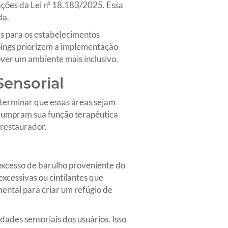
ações da Lei nº 18.183/2025. Essa
da.
s para os estabelecimentos
pings priorizem a implementação
ver um ambiente mais inclusivo.
Sensorial
eterminar que essas áreas sejam
e cumpram sua função terapêutica
 restaurador.
excesso de barulho proveniente do
xcessivas ou cintilantes que
ental para criar um refúgio de
ades sensoriais dos usuários. Isso