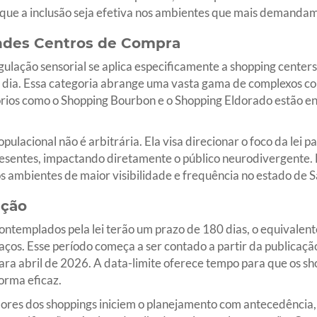
que a inclusão seja efetiva nos ambientes que mais demanda
andes Centros de Compra
gulação sensorial se aplica especificamente a shopping center
r dia. Essa categoria abrange uma vasta gama de complexos com
tórios como o Shopping Bourbon e o Shopping Eldorado estão en
opulacional não é arbitrária. Ela visa direcionar o foco da lei 
resentes, impactando diretamente o público neurodivergente. 
 ambientes de maior visibilidade e frequência no estado de S
ação
ntemplados pela lei terão um prazo de 180 dias, o equivalente 
aços. Esse período começa a ser contado a partir da publicaçã
ra abril de 2026. A data-limite oferece tempo para que os sh
orma eficaz.
ores dos shoppings iniciem o planejamento com antecedência