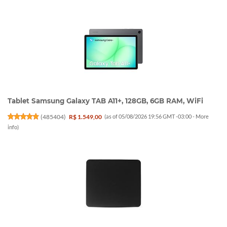
Tablet Samsung Galaxy TAB A11+, 128GB, 6GB RAM, WiFi
(
485404
)
R$ 1.549,00
(as of 05/08/2026 19:56 GMT -03:00 -
More
info
)