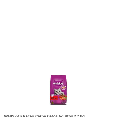
WHISKAS Ração Carne Gatos Adultos 2,7 kg