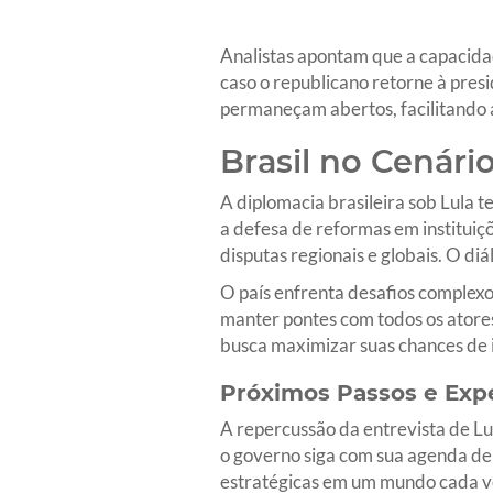
Analistas apontam que a capacida
caso o republicano retorne à presi
permaneçam abertos, facilitando
Brasil no Cenári
A diplomacia brasileira sob Lula 
a defesa de reformas em instituiç
disputas regionais e globais. O d
O país enfrenta desafios complexos
manter pontes com todos os atores 
busca maximizar suas chances de i
Próximos Passos e Exp
A repercussão da entrevista de Lul
o governo siga com sua agenda de c
estratégicas em um mundo cada ve