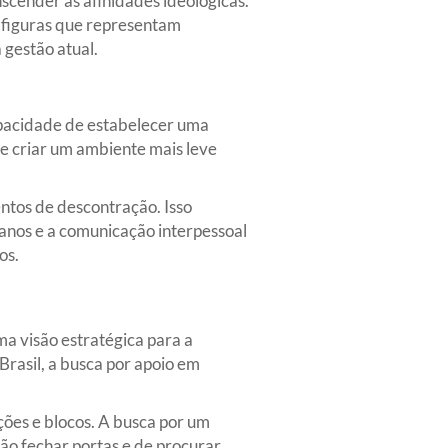
nscender as afinidades ideológicas.
 figuras que representam
 gestão atual.
apacidade de estabelecer uma
 e criar um ambiente mais leve
ntos de descontração. Isso
manos e a comunicação interpessoal
os.
a visão estratégica para a
Brasil, a busca por apoio em
ações e blocos. A busca por um
ão fechar portas e de procurar