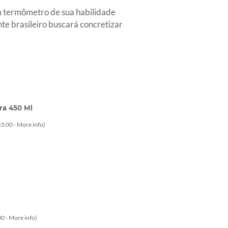
um termômetro de sua habilidade
te brasileiro buscará concretizar
ra 450 Ml
3:00 -
More info
)
0 -
More info
)