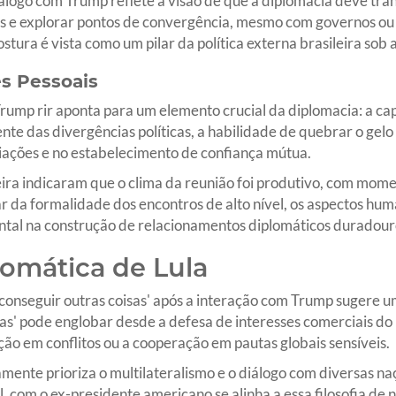
iálogo com Trump reflete a visão de que a diplomacia deve tra
os e explorar pontos de convergência, mesmo com governos ou
ostura é vista como um pilar da política externa brasileira sob a
s Pessoais
Trump rir aponta para um elemento crucial da diplomacia: a c
e das divergências políticas, a habilidade de quebrar o gelo
iações e no estabelecimento de confiança mútua.
eira indicaram que o clima da reunião foi produtivo, com mome
r da formalidade dos encontros de alto nível, os aspectos hu
l na construção de relacionamentos diplomáticos duradour
lomática de Lula
conseguir outras coisas' após a interação com Trump sugere um
sas' pode englobar desde a defesa de interesses comerciais do 
ção em conflitos ou a cooperação em pautas globais sensíveis.
camente prioriza o multilateralismo e o diálogo com diversas n
com o ex-presidente americano se alinha a essa filosofia de n