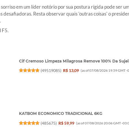
sorriso em um líder notório por sua postura rígida pode ser 
 desafiadoras. Resta observar quais 'outras coisas' o presiden
.
 F5.
Cif Cremoso Limpeza Milagrosa Remove 100% Da Sujei
(
49519085
)
R$ 13,09
(as of 07/08/2026 19:59 GMT -0
KATBOM ECONOMICO TRADICIONAL 6KG
(
485675
)
R$ 59,99
(as of 07/08/2026 20:06 GMT -03:0