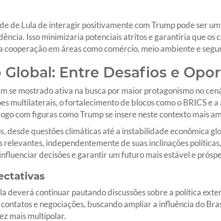
de de Lula de interagir positivamente com Trump pode ser um 
dência. Isso minimizaria potenciais atritos e garantiria que os
 a cooperação em áreas como comércio, meio ambiente e segu
o Global: Entre Desafios e Opo
tem se mostrado ativa na busca por maior protagonismo no cenár
ões multilaterais, o fortalecimento de blocos como o BRICS e
iálogo com figuras como Trump se insere neste contexto mais am
, desde questões climáticas até a instabilidade econômica glo
relevantes, independentemente de suas inclinações políticas, 
nfluenciar decisões e garantir um futuro mais estável e prósp
ectativas
a deverá continuar pautando discussões sobre a política exter
ontatos e negociações, buscando ampliar a influência do Brasi
z mais multipolar.