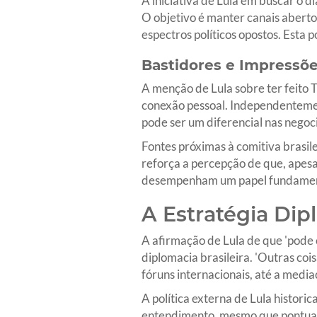
A iniciativa de Lula em buscar o d
O objetivo é manter canais abert
espectros políticos opostos. Esta p
Bastidores e Impressõe
A menção de Lula sobre ter feito 
conexão pessoal. Independentement
pode ser um diferencial nas negoc
Fontes próximas à comitiva brasil
reforça a percepção de que, apesa
desempenham um papel fundamenta
A Estratégia Dip
A afirmação de Lula de que 'pode 
diplomacia brasileira. 'Outras coi
fóruns internacionais, até a media
A política externa de Lula histori
entendimento, mesmo que pontual, 