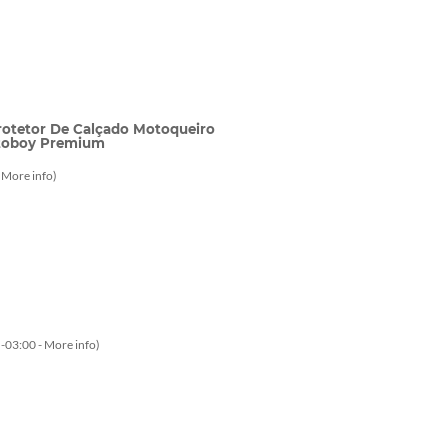
rotetor De Calçado Motoqueiro
otoboy Premium
-
More info
)
-03:00 -
More info
)