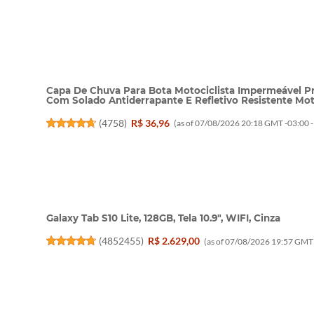
Capa De Chuva Para Bota Motociclista Impermeável P
Com Solado Antiderrapante E Refletivo Resistente M
(
4758
)
R$ 36,96
(as of 07/08/2026 20:18 GMT -03:00 
Galaxy Tab S10 Lite, 128GB, Tela 10.9", WIFI, Cinza
(
4852455
)
R$ 2.629,00
(as of 07/08/2026 19:57 GMT 