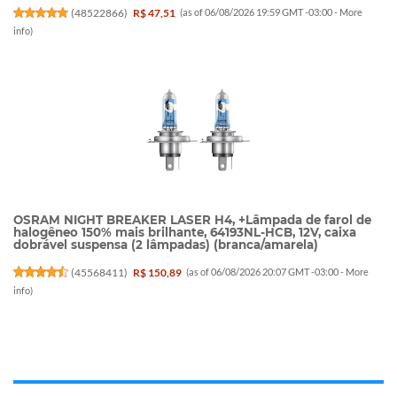
(
48522866
)
R$ 47,51
(as of 06/08/2026 19:59 GMT -03:00 -
More
info
)
OSRAM NIGHT BREAKER LASER H4, +Lâmpada de farol de
halogêneo 150% mais brilhante, 64193NL-HCB, 12V, caixa
dobrável suspensa (2 lâmpadas) (branca/amarela)
(
45568411
)
R$ 150,89
(as of 06/08/2026 20:07 GMT -03:00 -
More
info
)