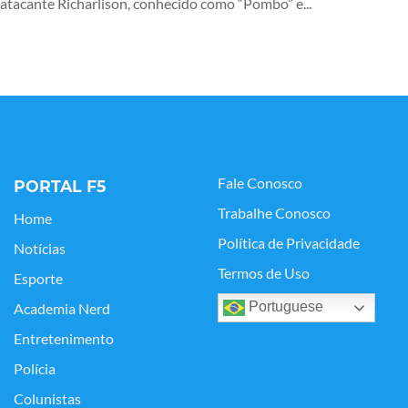
atacante Richarlison, conhecido como “Pombo” e...
Fale Conosco
PORTAL F5
Trabalhe Conosco
Home
Política de Privacidade
Notícias
Termos de Uso
Esporte
Portuguese
Academia Nerd
Entretenimento
Polícia
Colunistas