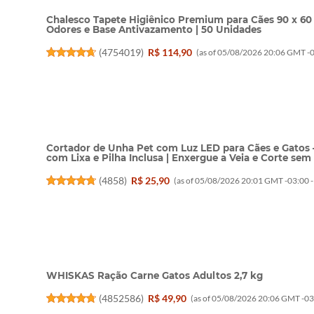
Chalesco Tapete Higiênico Premium para Cães 90 x 60
Odores e Base Antivazamento | 50 Unidades
(
4754019
)
R$ 114,90
(as of 05/08/2026 20:06 GMT -0
Cortador de Unha Pet com Luz LED para Cães e Gatos –
com Lixa e Pilha Inclusa | Enxergue a Veia e Corte se
(
4858
)
R$ 25,90
(as of 05/08/2026 20:01 GMT -03:00 
WHISKAS Ração Carne Gatos Adultos 2,7 kg
(
4852586
)
R$ 49,90
(as of 05/08/2026 20:06 GMT -03