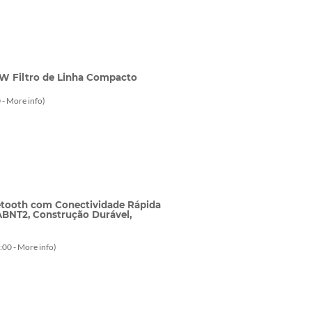
W Filtro de Linha Compacto
 -
More info
)
tooth com Conectividade Rápida
ABNT2, Construção Durável,
:00 -
More info
)