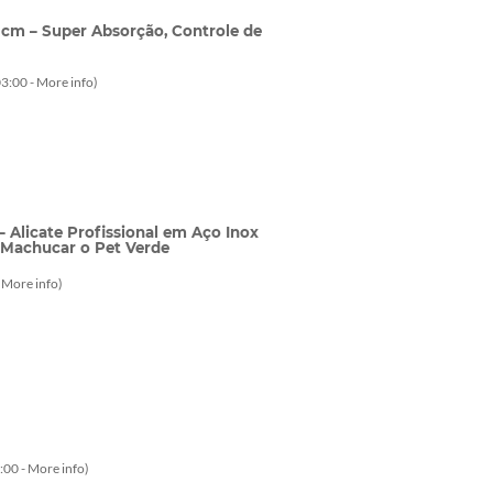
 cm – Super Absorção, Controle de
3:00 -
More info
)
 Alicate Profissional em Aço Inox
m Machucar o Pet Verde
-
More info
)
:00 -
More info
)