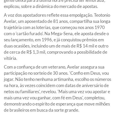
gente deixa para a última hora e precisa ser lembrada',
explicou, sobre a dinâmica do mercado de apostas.
A voz dos apostadores reflete essa empolgação. Teotonio
Avelar, um aposentado de 81 anos, compartilha sua longa
trajetória com as loterias, que começou nos anos 1970
com o 'cartão furado'. Na Mega-Sena, ele aposta desde o
seu lançamento, em 1996, e já conquistou prêmios em
duas ocasiões, incluindo um de mais de R$ 14 mil e outro
de cerca de R$ 1,3 mil, comprovando a possibilidade de
vitória.
Com a confiança de um veterano, Avelar assegura sua
participação no sorteio de 30 anos. 'Confio em Deus, vou
jogar. Não tenho nenhuma artimanha, escolho os números
na hora, às vezes coincidem com datas de aniversário de
netos ou familiares', revelou. 'Mais uma vez vou apostar e
mais uma vez vou ganhar, com fé em Deus', completou,
demonstrando o espírito de esperança que move milhões
de brasileiros em busca da sorte grande.