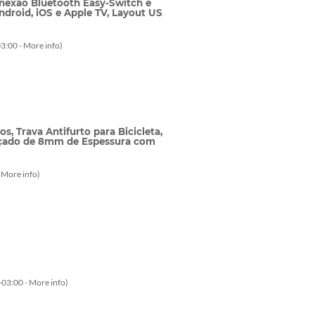
nexão Bluetooth Easy-Switch e
ndroid, iOS e Apple TV, Layout US
3:00 -
More info
)
 Trava Antifurto para Bicicleta,
orçado de 8mm de Espessura com
-
More info
)
-03:00 -
More info
)