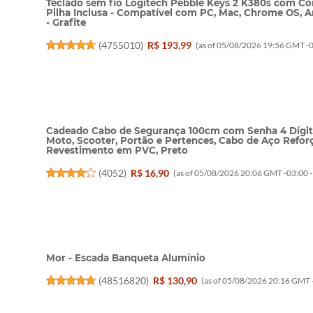
Teclado sem fio Logitech Pebble Keys 2 K380s com Co
Pilha Inclusa - Compatível com PC, Mac, Chrome OS, A
- Grafite
(
4755010
)
R$ 193,99
(as of 05/08/2026 19:56 GMT -0
Cadeado Cabo de Segurança 100cm com Senha 4 Dígitos,
Moto, Scooter, Portão e Pertences, Cabo de Aço Ref
Revestimento em PVC, Preto
(
4052
)
R$ 16,90
(as of 05/08/2026 20:06 GMT -03:00 
Mor - Escada Banqueta Alumínio
(
48516820
)
R$ 130,90
(as of 05/08/2026 20:16 GMT 