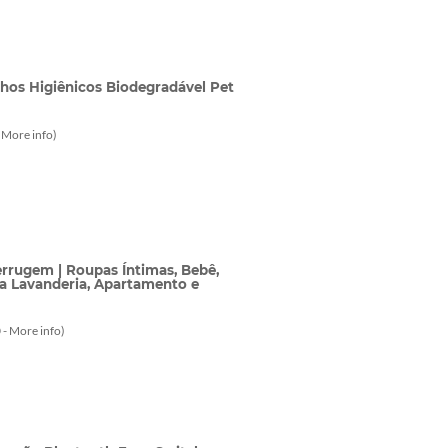
inhos Higiênicos Biodegradável Pet
-
More info
)
rrugem | Roupas Íntimas, Bebê,
ra Lavanderia, Apartamento e
 -
More info
)