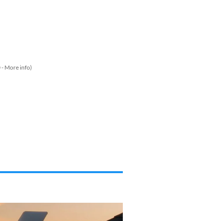
 -
More info
)