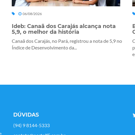
06/08/2026
Ideb: Canaã dos Carajás alcança nota
5,9, o melhor da história
Canaã dos Carajás, no Pará, registrou a nota de 5,9 no
C
Índice de Desenvolvimento da...
p
e.
DÚVIDAS
(94) 9 8144-5333
e