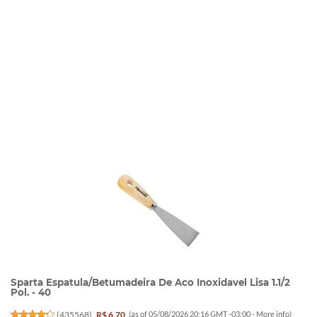
Sparta Espatula/Betumadeira De Aco Inoxidavel Lisa 1.1/2
Pol. - 40
(
435568
)
R$ 6,70
(as of 05/08/2026 20:16 GMT -03:00 -
More info
)