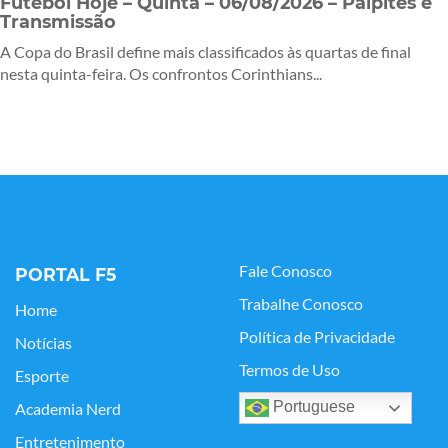
Futebol Hoje – Quinta – 06/08/2026 – Palpites e
Transmissão
A Copa do Brasil define mais classificados às quartas de final
nesta quinta-feira. Os confrontos Corinthians...
Fale Conosco
PORTAL F5
Trabalhe Conosco
Home
Política de Privacidade
Notícias
Termos de Uso
Esporte
Portuguese
Academia Nerd
Entretenimento