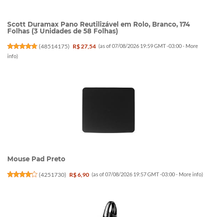
Scott Duramax Pano Reutilizável em Rolo, Branco, 174
Folhas (3 Unidades de 58 Folhas)
(
48514175
)
R$ 27,54
(as of 07/08/2026 19:59 GMT -03:00 -
More
info
)
Mouse Pad Preto
(
4251730
)
R$ 6,90
(as of 07/08/2026 19:57 GMT -03:00 -
More info
)