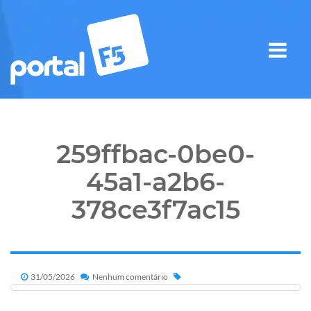
259ffbac-0be0-
45a1-a2b6-
378ce3f7ac15
31/05/2026
Nenhum comentário