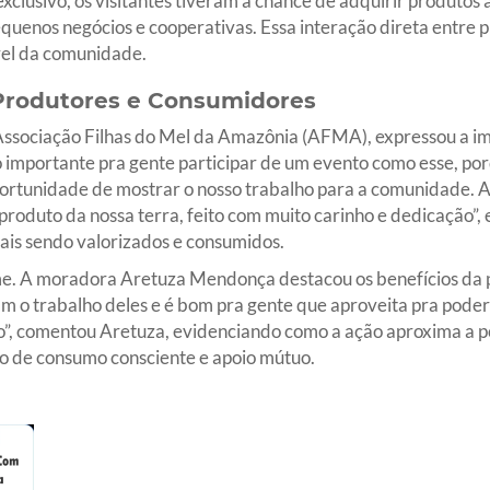
xclusivo, os visitantes tiveram a chance de adquirir produtos 
quenos negócios e cooperativas. Essa interação direta entre 
vel da comunidade.
 Produtores e Consumidores
Associação Filhas do Mel da Amazônia (AFMA), expressou a im
to importante pra gente participar de um evento como esse, p
rtunidade de mostrar o nosso trabalho para a comunidade. 
roduto da nossa terra, feito com muito carinho e dedicação”, e
ais sendo valorizados e consumidos.
me. A moradora Aretuza Mendonça destacou os benefícios da 
m o trabalho deles e é bom pra gente que aproveita pra poder 
o”, comentou Aretuza, evidenciando como a ação aproxima a p
so de consumo consciente e apoio mútuo.