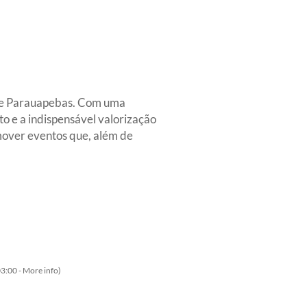
 de Parauapebas. Com uma
o e a indispensável valorização
mover eventos que, além de
3:00 -
More info
)