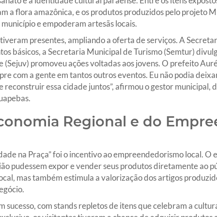
sanato e à identidade cultural paraense. Entre os itens expost
m a flora amazônica, e os produtos produzidos pelo projeto Mu
 município e empoderam artesãs locais.
iveram presentes, ampliando a oferta de serviços. A Secreta
s básicos, a Secretaria Municipal de Turismo (Semtur) divulgo
e (Sejuv) promoveu ações voltadas aos jovens. O prefeito Auré
mpre com a gente em tantos outros eventos. Eu não podia deixar
e reconstruir essa cidade juntos”, afirmou o gestor municipal
auapebas.
Economia Regional e do Empr
ade na Praça” foi o incentivo ao empreendedorismo local. O e
ião pudessem expor e vender seus produtos diretamente ao pú
ocal, mas também estimula a valorização dos artigos produzid
egócio.
um sucesso, com stands repletos de itens que celebram a cultur