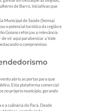
os, ganharam destaque as biojoias,
lheres de Barro, iniciativas que
ria Municipal de Saúde (Semsa)
u o potencial turístico da região e
lio Goiano reforçou a relevância
 de vir aqui parabenizar a Vale
, destacando o compromisso
eendedorismo
vento abriu as portas para que
blico. Esta plataforma comercial
os no próprio município, gerando
a e a culinária do Pará. Desde