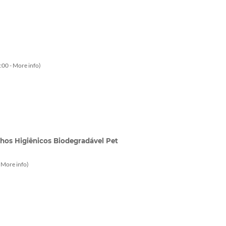
:00 -
More info
)
inhos Higiênicos Biodegradável Pet
-
More info
)