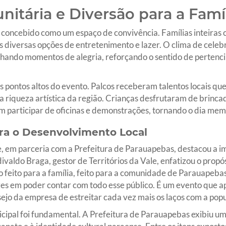
itária e Diversão para a Famí
 concebido como um espaço de convivência. Famílias inteira
s diversas opções de entretenimento e lazer. O clima de celeb
lhando momentos de alegria, reforçando o sentido de perten
s pontos altos do evento. Palcos receberam talentos locais 
 a riqueza artística da região. Crianças desfrutaram de brincad
 participar de oficinas e demonstrações, tornando o dia mem
ara o Desenvolvimento Local
, em parceria com a Prefeitura de Parauapebas, destacou a i
divaldo Braga, gestor de Territórios da Vale, enfatizou o propó
eito para a família, feito para a comunidade de Parauapebas
zes em poder contar com todo esse público. É um evento que 
ejo da empresa de estreitar cada vez mais os laços com a popu
cipal foi fundamental. A Prefeitura de Parauapebas exibiu um