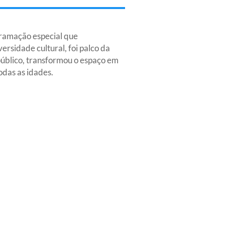
gramação especial que
rsidade cultural, foi palco da
 público, transformou o espaço em
das as idades.