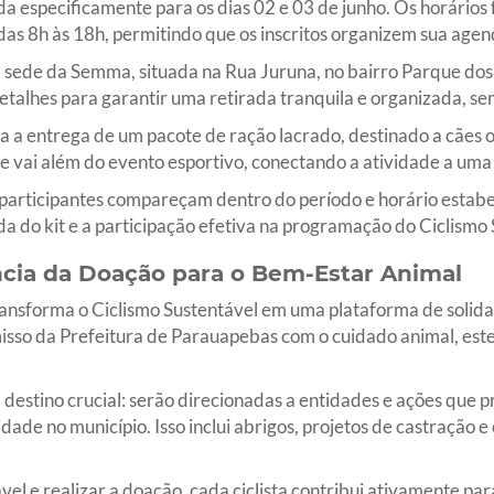
da especificamente para os dias 02 e 03 de junho. Os horários
das 8h às 18h, permitindo que os inscritos organizem sua agen
 a sede da Semma, situada na Rua Juruna, no bairro Parque do
detalhes para garantir uma retirada tranquila e organizada, s
ria a entrega de um pacote de ração lacrado, destinado a cães o
 vai além do evento esportivo, conectando a atividade a uma 
 participantes compareçam dentro do período e horário estabe
ada do kit e a participação efetiva na programação do Ciclismo
ncia da Doação para o Bem-Estar Animal
ansforma o Ciclismo Sustentável em uma plataforma de solidar
omisso da Prefeitura de Parauapebas com o cuidado animal, es
destino crucial: serão direcionadas a entidades e ações que
idade no município. Isso inclui abrigos, projetos de castração
vel e realizar a doação, cada ciclista contribui ativamente pa