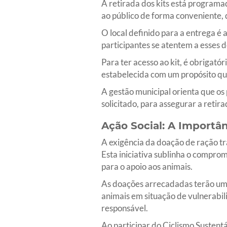
A retirada dos kits está programa
ao público de forma conveniente, 
O local definido para a entrega é
participantes se atentem a esses 
Para ter acesso ao kit, é obrigató
estabelecida com um propósito que
A gestão municipal orienta que os
solicitado, para assegurar a retir
Ação Social: A Importâ
A exigência da doação de ração tr
Esta iniciativa sublinha o compr
para o apoio aos animais.
As doações arrecadadas terão um 
animais em situação de vulnerabil
responsável.
Ao participar do Ciclismo Sustentá