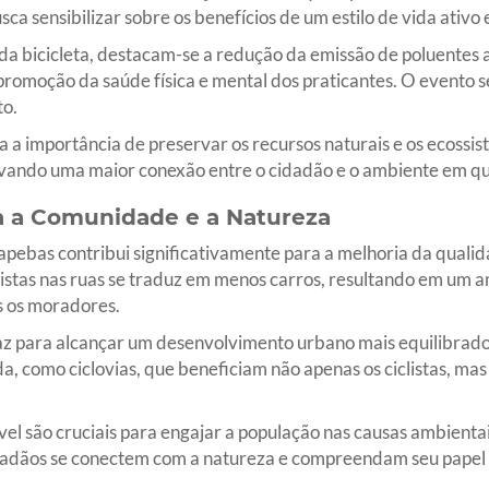
a sensibilizar sobre os benefícios de um estilo de vida ativo
 da bicicleta, destacam-se a redução da emissão de poluentes 
promoção da saúde física e mental dos praticantes. O evento 
o.
a a importância de preservar os recursos naturais e os ecossis
vando uma maior conexão entre o cidadão e o ambiente em qu
a a Comunidade e a Natureza
ebas contribui significativamente para a melhoria da qualida
istas nas ruas se traduz em menos carros, resultando em um 
s os moradores.
az para alcançar um desenvolvimento urbano mais equilibrado 
a, como ciclovias, que beneficiam não apenas os ciclistas, m
el são cruciais para engajar a população nas causas ambienta
cidadãos se conectem com a natureza e compreendam seu pape