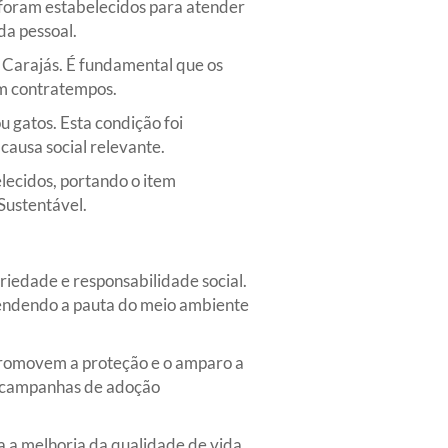
 foram estabelecidos para atender
da pessoal.
s Carajás. É fundamental que os
em contratempos.
u gatos. Esta condição foi
causa social relevante.
lecidos, portando o item
 Sustentável.
iedade e responsabilidade social.
tendendo a pauta do meio ambiente
 promovem a proteção e o amparo a
 e campanhas de adoção
ra a melhoria da qualidade de vida