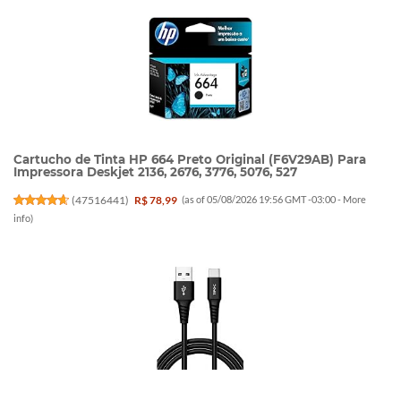
Cartucho de Tinta HP 664 Preto Original (F6V29AB) Para
Impressora Deskjet 2136, 2676, 3776, 5076, 527
(
47516441
)
R$ 78,99
(as of 05/08/2026 19:56 GMT -03:00 -
More
info
)