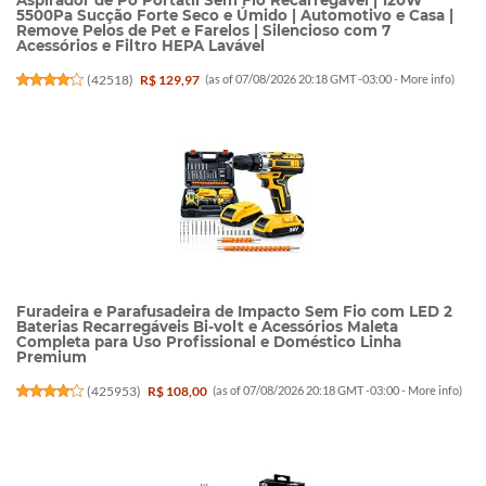
Aspirador de Pó Portátil Sem Fio Recarregável | 120W
5500Pa Sucção Forte Seco e Úmido | Automotivo e Casa |
Remove Pelos de Pet e Farelos | Silencioso com 7
Acessórios e Filtro HEPA Lavável
(
42518
)
R$ 129,97
(as of 07/08/2026 20:18 GMT -03:00 -
More info
)
Furadeira e Parafusadeira de Impacto Sem Fio com LED 2
Baterias Recarregáveis Bi-volt e Acessórios Maleta
Completa para Uso Profissional e Doméstico Linha
Premium
(
425953
)
R$ 108,00
(as of 07/08/2026 20:18 GMT -03:00 -
More info
)