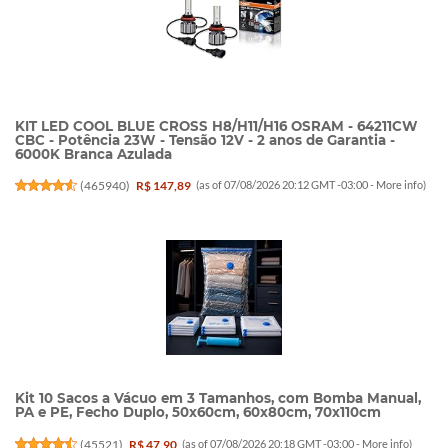
KIT LED COOL BLUE CROSS H8/H11/H16 OSRAM - 64211CW
CBC - Potência 23W - Tensão 12V - 2 anos de Garantia -
6000K Branca Azulada
(
465940
)
R$ 147,89
(as of 07/08/2026 20:12 GMT -03:00 -
More info
)
Kit 10 Sacos a Vácuo em 3 Tamanhos, com Bomba Manual,
PA e PE, Fecho Duplo, 50x60cm, 60x80cm, 70x110cm
(
45521
)
R$ 47,90
(as of 07/08/2026 20:18 GMT -03:00 -
More info
)