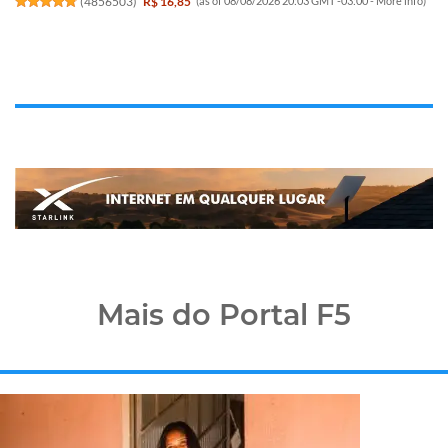
(
4856503
)
R$ 16,85
(as of 08/08/2026 20:03 GMT -03:00 -
More info
)
Mais do Portal F5