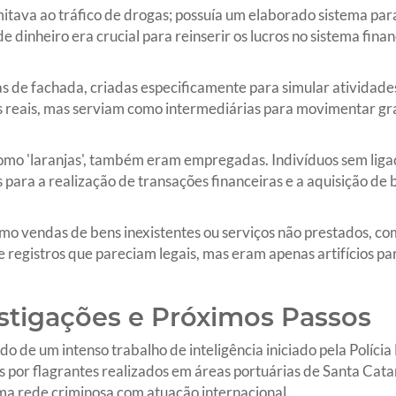
itava ao tráfico de drogas; possuía um elaborado sistema para
de dinheiro era crucial para reinserir os lucros no sistema finan
as de fachada, criadas especificamente para simular atividades
 reais, mas serviam como intermediárias para movimentar gr
omo 'laranjas', também eram empregadas. Indivíduos sem liga
ara a realização de transações financeiras e a aquisição de 
como vendas de bens inexistentes ou serviços não prestados,
egistros que pareciam legais, mas eram apenas artifícios para
stigações e Próximos Passos
o de um intenso trabalho de inteligência iniciado pela Políci
 por flagrantes realizados em áreas portuárias de Santa Cata
ma rede criminosa com atuação internacional.