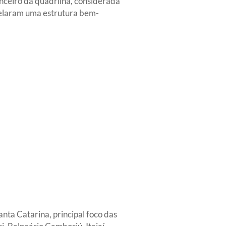
anceiro da quadrilha, considerada
velaram uma estrutura bem-
ta Catarina, principal foco das