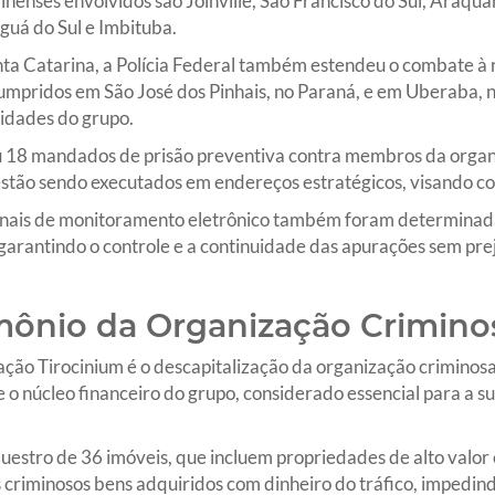
inenses envolvidos são Joinville, São Francisco do Sul, Araquar
guá do Sul e Imbituba.
Santa Catarina, a Polícia Federal também estendeu o combate à
mpridos em São José dos Pinhais, no Paraná, e em Uberaba, no
vidades do grupo.
diu 18 mandados de prisão preventiva contra membros da orga
ão sendo executados em endereços estratégicos, visando coleta
nais de monitoramento eletrônico também foram determinadas
arantindo o controle e a continuidade das apurações sem prej
mônio da Organização Crimino
ação Tirocinium é o descapitalização da organização criminosa
e o núcleo financeiro do grupo, considerado essencial para a 
equestro de 36 imóveis, que incluem propriedades de alto valor
 criminosos bens adquiridos com dinheiro do tráfico, impedin