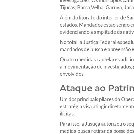
investigações. Os municípios catar
Tijucas, Barra Velha, Garuva, Jara
Além do litoral e do interior de 
estados. Mandados estão sendo cu
evidenciando a amplitude das ati
No total, a Justiça Federal expe
mandados de busca e apreensão est
Quatro medidas cautelares adicio
a movimentação de investigados, g
envolvidos.
Ataque ao Patri
Um dos principais pilares da Oper
estratégia visa atingir diretament
ilícitas.
Para isso, a Justiça autorizou o s
medida busca retirar da posse dos