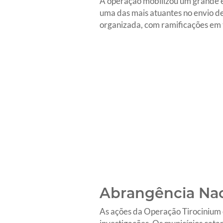
A operação mobilizou um grande ef
uma das mais atuantes no envio d
organizada, com ramificações em t
Abrangência Nac
As ações da Operação Tirocinium 