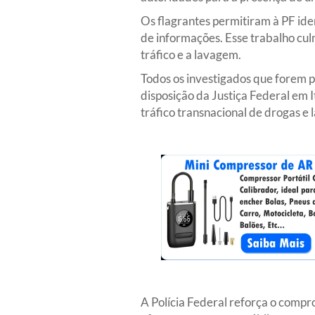
Os flagrantes permitiram à PF ide
de informações. Esse trabalho culm
tráfico e a lavagem.
Todos os investigados que forem p
disposição da Justiça Federal em I
tráfico transnacional de drogas e
A Polícia Federal reforça o comp