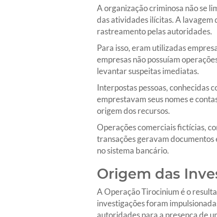
A organização criminosa não se lim
das atividades ilícitas. A lavagem 
rastreamento pelas autoridades.
Para isso, eram utilizadas empres
empresas não possuíam operações
levantar suspeitas imediatas.
Interpostas pessoas, conhecidas c
emprestavam seus nomes e contas p
origem dos recursos.
Operações comerciais fictícias, 
transações geravam documentos e r
no sistema bancário.
Origem das Inve
A Operação Tirocinium é o resultad
investigações foram impulsionadas
autoridades para a presença de u