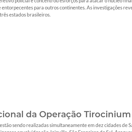
etivo policial e concentrou esforços para atacar o núcleo fin
e entorpecentes para outros continentes. As investigações re
rês estados brasileiros.
ional da Operação Tirocinium
estão sendo realizadas simultaneamente em dez cidades de San