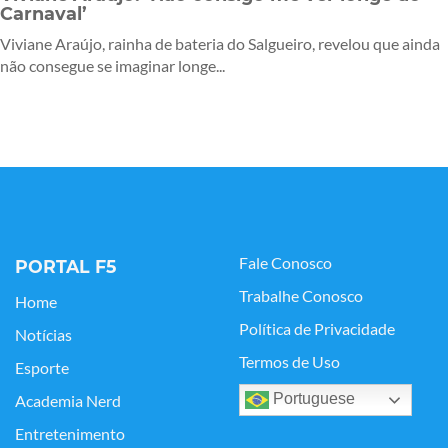
Carnaval’
Viviane Araújo, rainha de bateria do Salgueiro, revelou que ainda
não consegue se imaginar longe...
Fale Conosco
PORTAL F5
Trabalhe Conosco
Home
Política de Privacidade
Notícias
Termos de Uso
Esporte
Portuguese
Academia Nerd
Entretenimento