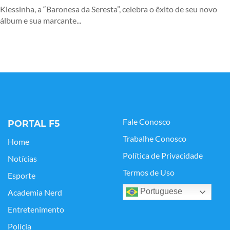
Klessinha, a “Baronesa da Seresta”, celebra o êxito de seu novo
álbum e sua marcante...
Fale Conosco
PORTAL F5
Trabalhe Conosco
Home
Política de Privacidade
Notícias
Termos de Uso
Esporte
Portuguese
Academia Nerd
Entretenimento
Polícia