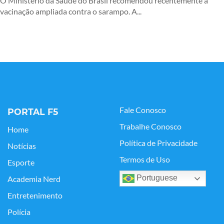
O Ministério da Saúde do Brasil recomendou recentemente a
vacinação ampliada contra o sarampo. A...
Fale Conosco
PORTAL F5
Trabalhe Conosco
Home
Política de Privacidade
Notícias
Termos de Uso
Esporte
Portuguese
Academia Nerd
Entretenimento
Polícia